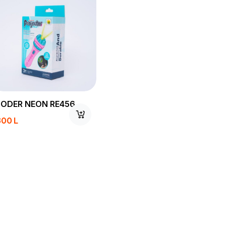
LODER NEON RE456
800
L