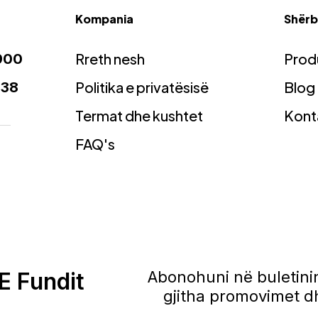
Kompania
Shërbi
Rreth nesh
Prod
900
Politika e privatësisë
Blog
938
Termat dhe kushtet
Kont
FAQ's
E Fundit
Abonohuni në buletinin
gjitha promovimet dh