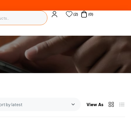
(2)
(0)
View As