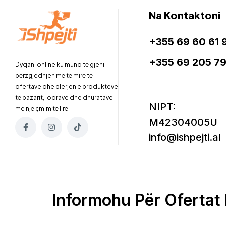
Na Kontaktoni
+355 69 60 61 
+355 69 205 7
Dyqani online ku mund të gjeni
përzgjedhjen më të mirë të
ofertave dhe blerjen e produkteve
të pazarit, lodrave dhe dhuratave
NIPT:
me një çmim të lirë .
M42304005U
info@ishpejti.al
Informohu Për Ofertat 