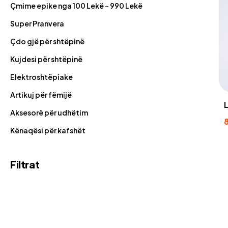
Çmime epike nga 100 Lekë - 990 Lekë
Super Pranvera
Çdo gjë për shtëpinë
Kujdesi për shtëpinë
Elektroshtëpiake
Artikuj për fëmijë
Aksesorë për udhëtim
Kënaqësi për kafshët
Filtrat