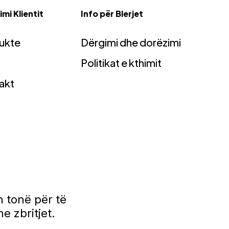
mi Klientit
Info për Blerjet
ukte
Dërgimi dhe dorëzimi
Politikat e kthimit
akt
 tonë për të
e zbritjet.