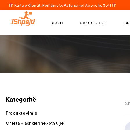
Karta e Klientit: Përfitime të Pafundme!
Abonohu Sot!
KREU
PRODUKTET
OF
Kategoritë
Sh
Produkte virale
Oferta Flash deri në 75% ulje