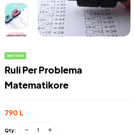
IN STOCK
Ruli Per Problema
Matematikore
790
L
Qty: