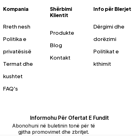
Kompania
Shërbimi
Info për Blerjet
Klientit
Rreth nesh
Dërgimi dhe
Produkte
Politika e
dorëzimi
Blog
privatësisë
Politikat e
Kontakt
Termat dhe
kthimit
kushtet
FAQ's
Informohu Për Ofertat E Fundit
Abonohuni në buletinin tonë për të
gjitha promovimet dhe zbritjet.