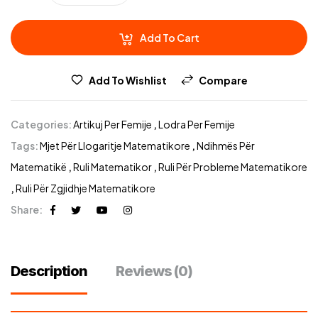
Add To Cart
Add To Wishlist
Compare
Categories:
Artikuj Per Femije
,
Lodra Per Femije
Tags:
Mjet Për Llogaritje Matematikore
,
Ndihmës Për
Matematikë
,
Ruli Matematikor
,
Ruli Për Probleme Matematikore
,
Ruli Për Zgjidhje Matematikore
Share:
Description
Reviews (0)