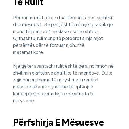
Të Rulit
Përdorimi i rulit ofron disa përparësi për nxënësit
dhe mësuesit. Së pari, është një mjet praktik që
mund të përdoret në klasë ose në shtëpi.
Gjithashtu, ruli mund të përdoret si një mjet
përsëritës për të forcuar njohuritë
matematikore.
Një tjetër avantazh i rulit është që ai ndihmon në
zhvillimin e aftësive analitike të nxënësve. Duke
zgjidhur probleme të ndryshme, nxënësit
mësojnë të analizojnë dhe të aplikojnë
konceptet matematikore në situata të
ndryshme.
Përfshirja E Mësuesve