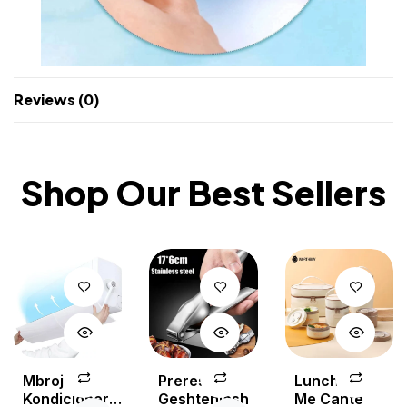
Reviews (0)
Shop Our Best Sellers
Mbrojtese
Prerese
Lunch Box
Kondicioneri
Geshtenjash
Me Cante