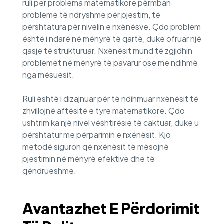
ruli per problema matematikore përmban
probleme të ndryshme për pjestim, të
përshtatura për nivelin e nxënësve. Çdo problem
është i ndarë në mënyrë të qartë, duke ofruar një
qasje të strukturuar. Nxënësit mund të zgjidhin
problemet në mënyrë të pavarur ose me ndihmë
nga mësuesit.
Ruli është i dizajnuar për të ndihmuar nxënësit të
zhvillojnë aftësitë e tyre matematikore. Çdo
ushtrim ka një nivel vështirësie të caktuar, duke u
përshtatur me përparimin e nxënësit. Kjo
metodë siguron që nxënësit të mësojnë
pjestimin në mënyrë efektive dhe të
qëndrueshme.
Avantazhet E Përdorimit