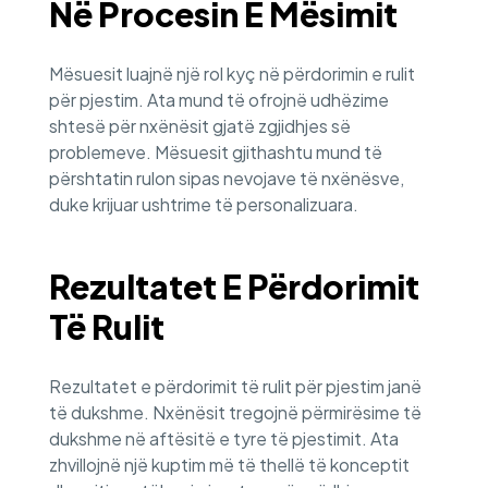
Në Procesin E Mësimit
Mësuesit luajnë një rol kyç në përdorimin e rulit
për pjestim. Ata mund të ofrojnë udhëzime
shtesë për nxënësit gjatë zgjidhjes së
problemeve. Mësuesit gjithashtu mund të
përshtatin rulon sipas nevojave të nxënësve,
duke krijuar ushtrime të personalizuara.
Rezultatet E Përdorimit
Të Rulit
Rezultatet e përdorimit të rulit për pjestim janë
të dukshme. Nxënësit tregojnë përmirësime të
dukshme në aftësitë e tyre të pjestimit. Ata
zhvillojnë një kuptim më të thellë të konceptit