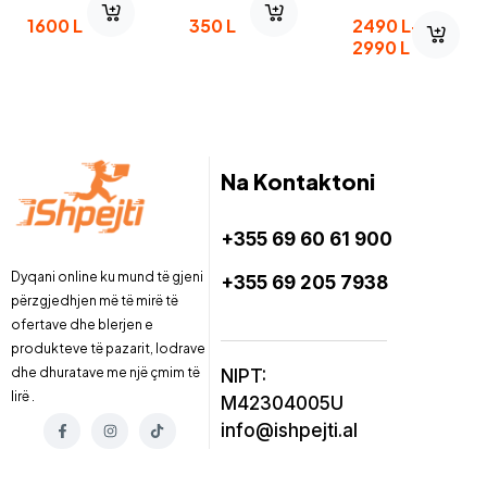
A-50
1600
L
350
L
2490
L
–
2990
L
Na Kontaktoni
+355 69 60 61 900
Dyqani online ku mund të gjeni
+355 69 205 7938
përzgjedhjen më të mirë të
ofertave dhe blerjen e
produkteve të pazarit, lodrave
dhe dhuratave me një çmim të
NIPT:
lirë .
M42304005U
info@ishpejti.al