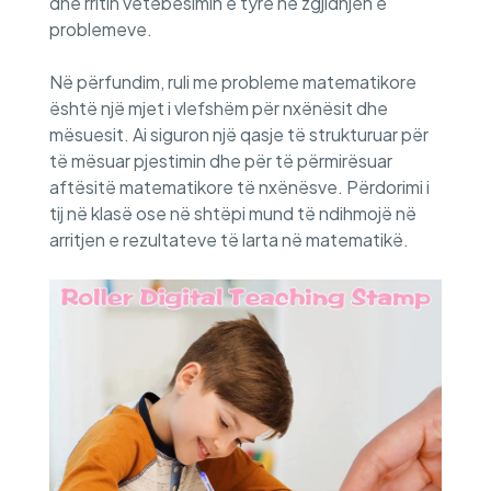
dhe rritin vetëbesimin e tyre në zgjidhjen e
problemeve.
Në përfundim, ruli me probleme matematikore
është një mjet i vlefshëm për nxënësit dhe
mësuesit. Ai siguron një qasje të strukturuar për
të mësuar pjestimin dhe për të përmirësuar
aftësitë matematikore të nxënësve. Përdorimi i
tij në klasë ose në shtëpi mund të ndihmojë në
arritjen e rezultateve të larta në matematikë.