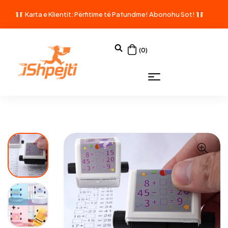
Karta e Klientit: Përfitime të Pafundme!
Abonohu Sot!
(0)