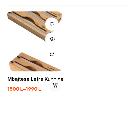
Mbajtese Letre Kuzhine
1500
L
–
1990
L