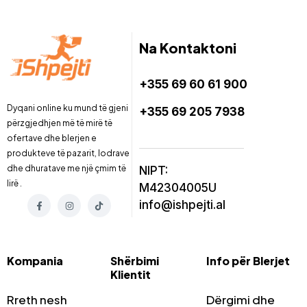
Na Kontaktoni
+355 69 60 61 900
Dyqani online ku mund të gjeni
+355 69 205 7938
përzgjedhjen më të mirë të
ofertave dhe blerjen e
produkteve të pazarit, lodrave
dhe dhuratave me një çmim të
NIPT:
lirë .
M42304005U
info@ishpejti.al
Kompania
Shërbimi
Info për Blerjet
Klientit
Rreth nesh
Dërgimi dhe