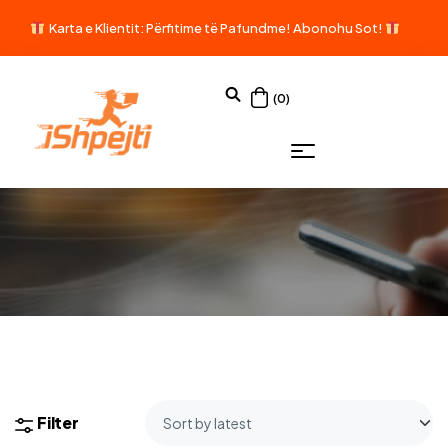
Karta e Klientit: Përfitime të Pafundme!
Abonohu Sot!
(0)
Filter