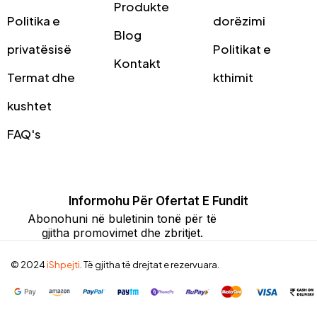
Produkte
Politika e
dorëzimi
Blog
privatësisë
Politikat e
Kontakt
Termat dhe
kthimit
kushtet
FAQ's
Informohu Për Ofertat E Fundit
Abonohuni në buletinin tonë për të
gjitha promovimet dhe zbritjet.
© 2024
iShpejti
. Të gjitha të drejtat e rezervuara.