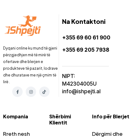
Na Kontaktoni
+355 69 60 61 900
Dyqani online ku mund të gjeni
+355 69 205 7938
përzgjedhjen më të mirë të
ofertave dhe blerjen e
produkteve të pazarit, lodrave
dhe dhuratave me një çmim të
NIPT:
lirë .
M42304005U
info@ishpejti.al
Kompania
Shërbimi
Info për Blerjet
Klientit
Rreth nesh
Dërgimi dhe