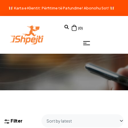
Karta e Klientit: Përfitime të Pafundme!
Abonohu Sot!
(0)
Filter