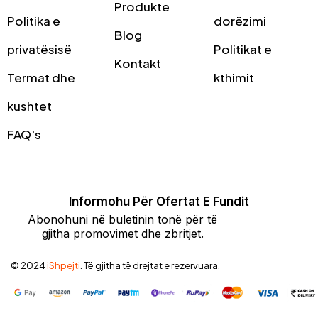
Produkte
Politika e
dorëzimi
Blog
privatësisë
Politikat e
Kontakt
Termat dhe
kthimit
kushtet
FAQ's
Informohu Për Ofertat E Fundit
Abonohuni në buletinin tonë për të
gjitha promovimet dhe zbritjet.
© 2024
iShpejti
. Të gjitha të drejtat e rezervuara.