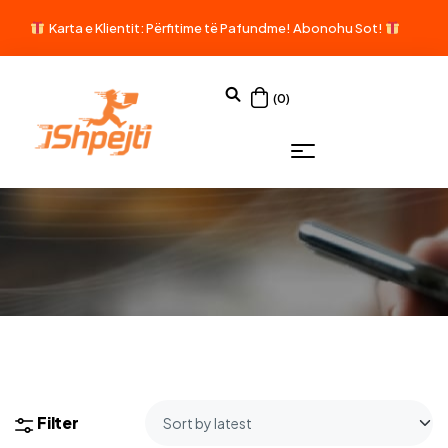
Karta e Klientit: Përfitime të Pafundme!
Abonohu Sot!
(0)
Filter