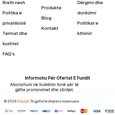
Rreth nesh
Dërgimi dhe
Produkte
Politika e
dorëzimi
Blog
privatësisë
Politikat e
Kontakt
Termat dhe
kthimit
kushtet
FAQ's
Informohu Për Ofertat E Fundit
Abonohuni në buletinin tonë për të
gjitha promovimet dhe zbritjet.
© 2024
iShpejti
. Të gjitha të drejtat e rezervuara.