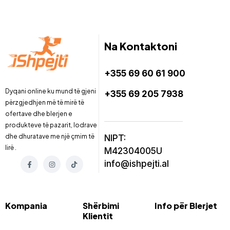
Na Kontaktoni
+355 69 60 61 900
Dyqani online ku mund të gjeni
+355 69 205 7938
përzgjedhjen më të mirë të
ofertave dhe blerjen e
produkteve të pazarit, lodrave
dhe dhuratave me një çmim të
NIPT:
lirë .
M42304005U
info@ishpejti.al
Kompania
Shërbimi
Info për Blerjet
Klientit