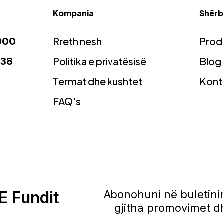
Kompania
Shërbi
Rreth nesh
Prod
900
Politika e privatësisë
Blog
938
Termat dhe kushtet
Kont
FAQ's
E Fundit
Abonohuni në buletinin
gjitha promovimet dh