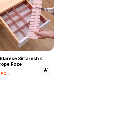
Ndarese Sirtaresh 4
Cope Roze
790
L