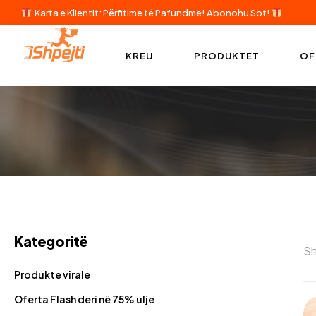
Karta e Klientit: Përfitime të Pafundme!
Abonohu Sot!
KREU
PRODUKTET
OF
Kategoritë
Sh
Produkte virale
Oferta Flash deri në 75% ulje