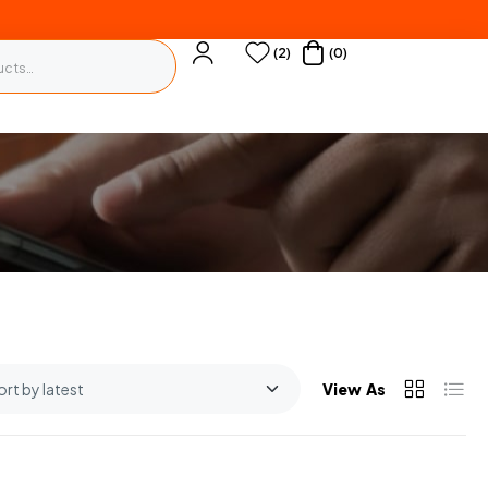
(2)
(0)
View As