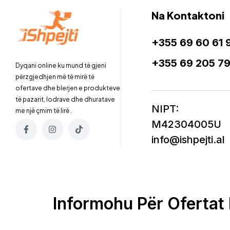
Na Kontaktoni
+355 69 60 61 
+355 69 205 7
Dyqani online ku mund të gjeni
përzgjedhjen më të mirë të
ofertave dhe blerjen e produkteve
të pazarit, lodrave dhe dhuratave
NIPT:
me një çmim të lirë .
M42304005U
info@ishpejti.al
Informohu Për Ofertat 