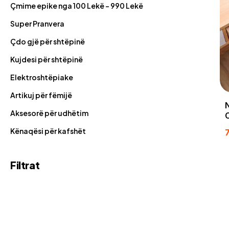
Çmime epike nga 100 Lekë - 990 Lekë
Super Pranvera
Çdo gjë për shtëpinë
Kujdesi për shtëpinë
Elektroshtëpiake
Artikuj për fëmijë
Aksesorë për udhëtim
Kënaqësi për kafshët
Filtrat