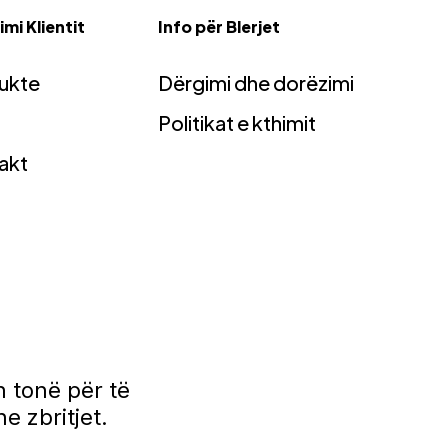
mi Klientit
Info për Blerjet
ukte
Dërgimi dhe dorëzimi
Politikat e kthimit
akt
 tonë për të
e zbritjet.