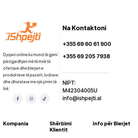
Na Kontaktoni
+355 69 60 61 900
Dyqani online ku mund të gjeni
+355 69 205 7938
përzgjedhjen më të mirë të
ofertave dhe blerjen e
produkteve të pazarit, lodrave
dhe dhuratave me një çmim të
NIPT:
lirë .
M42304005U
info@ishpejti.al
Kompania
Shërbimi
Info për Blerjet
Klientit