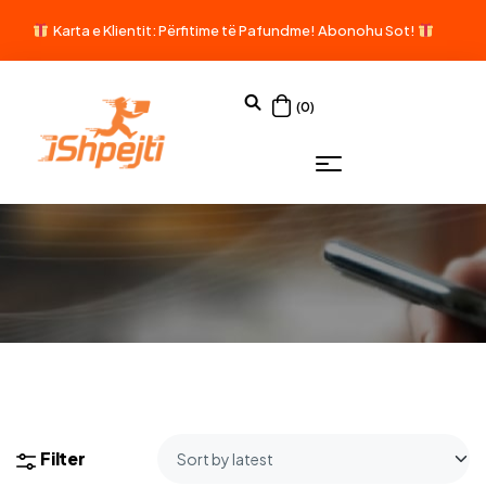
Karta e Klientit: Përfitime të Pafundme!
Abonohu Sot!
(0)
Filter