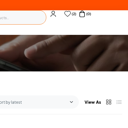
(2)
(0)
View As