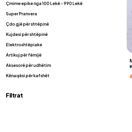
Çmime epike nga 100 Lekë - 990 Lekë
Super Pranvera
Çdo gjë për shtëpinë
Kujdesi për shtëpinë
Elektroshtëpiake
Artikuj për fëmijë
Aksesorë për udhëtim
Kënaqësi për kafshët
Filtrat