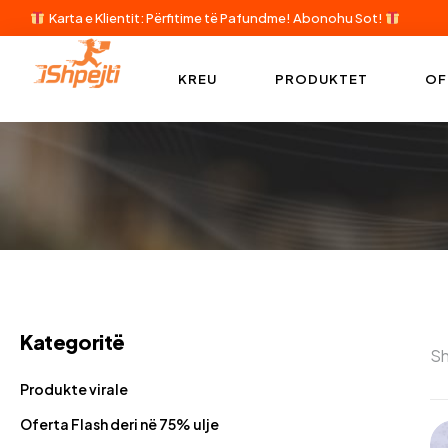
Karta e Klientit: Përfitime të Pafundme!
Abonohu Sot!
KREU
PRODUKTET
OF
Kategoritë
Sh
Produkte virale
Oferta Flash deri në 75% ulje