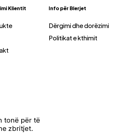
mi Klientit
Info për Blerjet
ukte
Dërgimi dhe dorëzimi
Politikat e kthimit
akt
 tonë për të
e zbritjet.