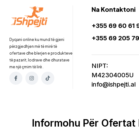
Na Kontaktoni
+355 69 60 61 
+355 69 205 7
Dyqani online ku mund të gjeni
përzgjedhjen më të mirë të
ofertave dhe blerjen e produkteve
të pazarit, lodrave dhe dhuratave
NIPT:
me një çmim të lirë .
M42304005U
info@ishpejti.al
Informohu Për Ofertat 