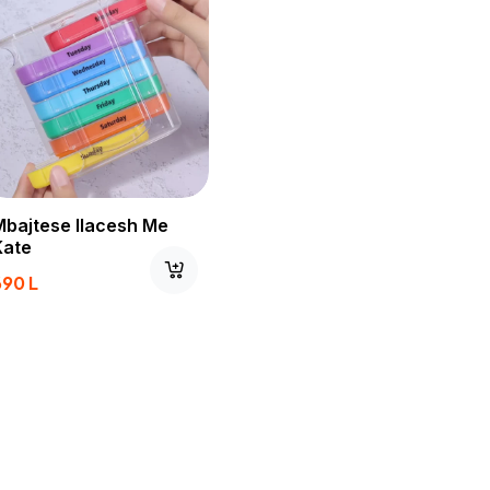
Mbajtese Ilacesh Me
Kate
690
L