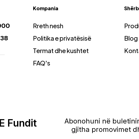
Kompania
Shërbi
Rreth nesh
Prod
900
Politika e privatësisë
Blog
938
Termat dhe kushtet
Kont
FAQ's
E Fundit
Abonohuni në buletinin
gjitha promovimet dh