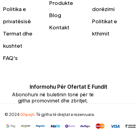
Produkte
Politika e
dorëzimi
Blog
privatësisë
Politikat e
Kontakt
Termat dhe
kthimit
kushtet
FAQ's
Informohu Për Ofertat E Fundit
Abonohuni në buletinin tonë për të
gjitha promovimet dhe zbritjet.
© 2024
iShpejti
. Të gjitha të drejtat e rezervuara.