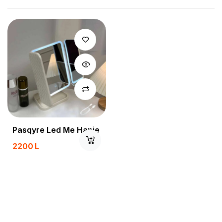
Pasqyre Led Me Hapje
2200
L