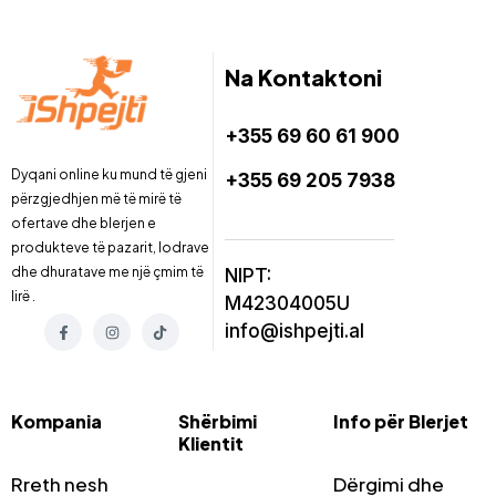
Na Kontaktoni
+355 69 60 61 900
Dyqani online ku mund të gjeni
+355 69 205 7938
përzgjedhjen më të mirë të
ofertave dhe blerjen e
produkteve të pazarit, lodrave
dhe dhuratave me një çmim të
NIPT:
lirë .
M42304005U
info@ishpejti.al
Kompania
Shërbimi
Info për Blerjet
Klientit
Rreth nesh
Dërgimi dhe