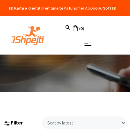
Karta e Klientit: Përfitime të Pafundme!
Abonohu Sot!
(0)
Filter