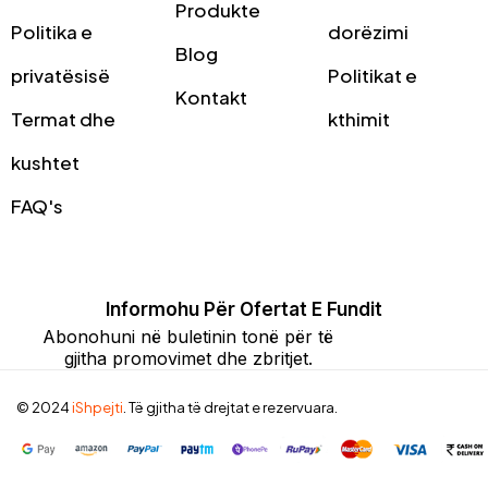
Produkte
Politika e
dorëzimi
Blog
privatësisë
Politikat e
Kontakt
Termat dhe
kthimit
kushtet
FAQ's
Informohu Për Ofertat E Fundit
Abonohuni në buletinin tonë për të
gjitha promovimet dhe zbritjet.
© 2024
iShpejti
. Të gjitha të drejtat e rezervuara.