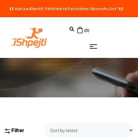
Karta e Klientit: Përfitime të Pafundme!
Abonohu Sot!
(0)
Filter