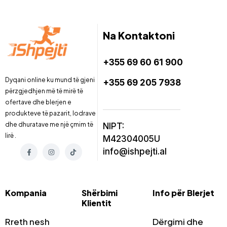
Na Kontaktoni
+355 69 60 61 900
Dyqani online ku mund të gjeni
+355 69 205 7938
përzgjedhjen më të mirë të
ofertave dhe blerjen e
produkteve të pazarit, lodrave
dhe dhuratave me një çmim të
NIPT:
lirë .
M42304005U
info@ishpejti.al
Kompania
Shërbimi
Info për Blerjet
Klientit
Rreth nesh
Dërgimi dhe