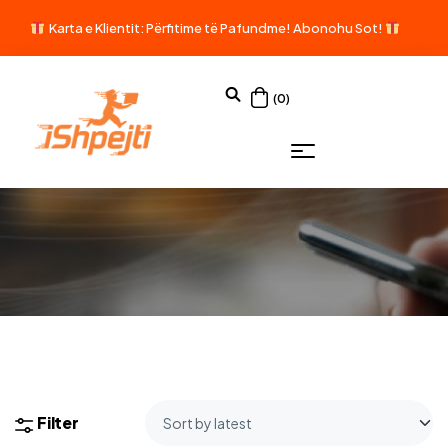
Karta e Klientit: Përfitime të Pafundme!
Abonohu Sot!
(0)
Filter