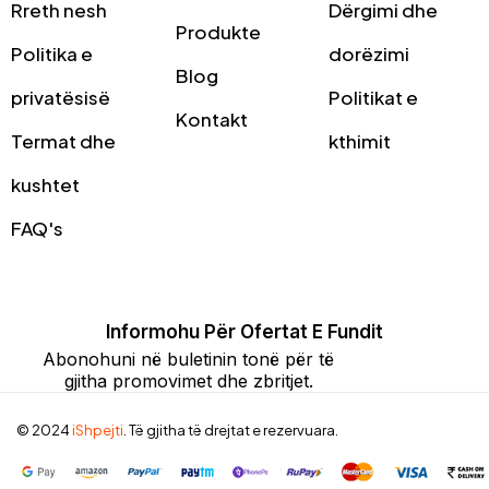
Rreth nesh
Dërgimi dhe
Produkte
Politika e
dorëzimi
Blog
privatësisë
Politikat e
Kontakt
Termat dhe
kthimit
kushtet
FAQ's
Informohu Për Ofertat E Fundit
Abonohuni në buletinin tonë për të
gjitha promovimet dhe zbritjet.
© 2024
iShpejti
. Të gjitha të drejtat e rezervuara.