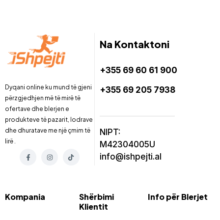
Na Kontaktoni
+355 69 60 61 900
Dyqani online ku mund të gjeni
+355 69 205 7938
përzgjedhjen më të mirë të
ofertave dhe blerjen e
produkteve të pazarit, lodrave
dhe dhuratave me një çmim të
NIPT:
lirë .
M42304005U
info@ishpejti.al
Kompania
Shërbimi
Info për Blerjet
Klientit