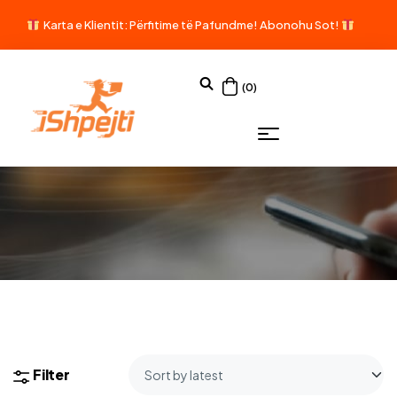
Karta e Klientit: Përfitime të Pafundme!
Abonohu Sot!
(0)
Filter