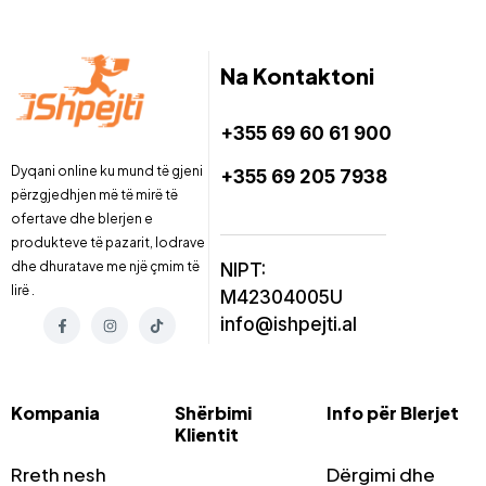
Na Kontaktoni
+355 69 60 61 900
Dyqani online ku mund të gjeni
+355 69 205 7938
përzgjedhjen më të mirë të
ofertave dhe blerjen e
produkteve të pazarit, lodrave
dhe dhuratave me një çmim të
NIPT:
lirë .
M42304005U
info@ishpejti.al
Kompania
Shërbimi
Info për Blerjet
Klientit
Rreth nesh
Dërgimi dhe