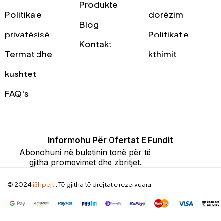
Produkte
Politika e
dorëzimi
Blog
privatësisë
Politikat e
Kontakt
Termat dhe
kthimit
kushtet
FAQ's
Informohu Për Ofertat E Fundit
Abonohuni në buletinin tonë për të
gjitha promovimet dhe zbritjet.
© 2024
iShpejti
. Të gjitha të drejtat e rezervuara.