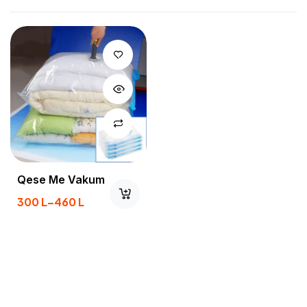
Qese Me Vakum
300
L
–
460
L