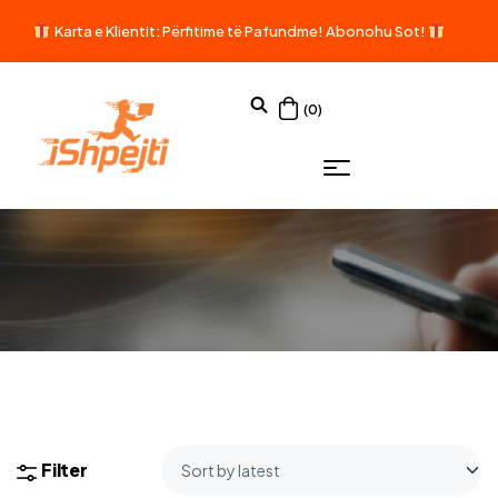
Karta e Klientit: Përfitime të Pafundme!
Abonohu Sot!
(0)
Filter