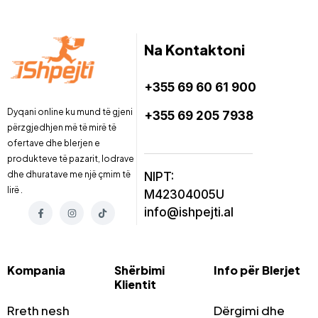
Na Kontaktoni
+355 69 60 61 900
Dyqani online ku mund të gjeni
+355 69 205 7938
përzgjedhjen më të mirë të
ofertave dhe blerjen e
produkteve të pazarit, lodrave
dhe dhuratave me një çmim të
NIPT:
lirë .
M42304005U
info@ishpejti.al
Kompania
Shërbimi
Info për Blerjet
Klientit
Rreth nesh
Dërgimi dhe