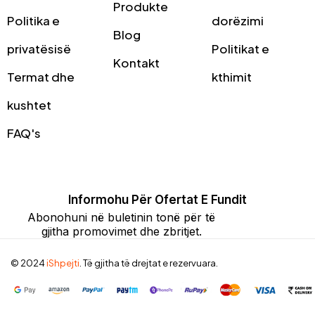
Produkte
Politika e
dorëzimi
Blog
privatësisë
Politikat e
Kontakt
Termat dhe
kthimit
kushtet
FAQ's
Informohu Për Ofertat E Fundit
Abonohuni në buletinin tonë për të
gjitha promovimet dhe zbritjet.
© 2024
iShpejti
. Të gjitha të drejtat e rezervuara.