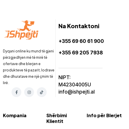
Na Kontaktoni
+355 69 60 61 900
Dyqani online ku mund të gjeni
+355 69 205 7938
përzgjedhjen më të mirë të
ofertave dhe blerjen e
produkteve të pazarit, lodrave
dhe dhuratave me një çmim të
NIPT:
lirë .
M42304005U
info@ishpejti.al
Kompania
Shërbimi
Info për Blerjet
Klientit