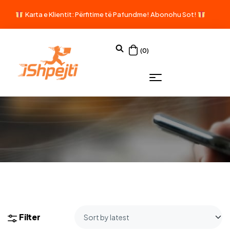
Karta e Klientit: Përfitime të Pafundme!
Abonohu Sot!
(0)
Filter