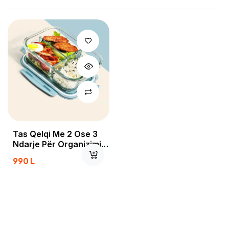
Tas Qelqi Me 2 Ose 3
Ndarje Për Organizimin
E Ushqimit
990
L