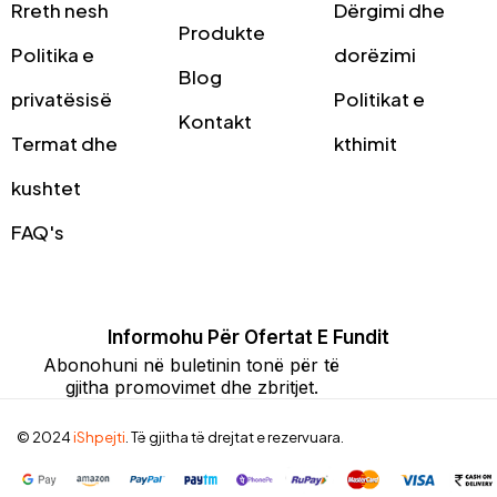
Rreth nesh
Dërgimi dhe
Produkte
Politika e
dorëzimi
Blog
privatësisë
Politikat e
Kontakt
Termat dhe
kthimit
kushtet
FAQ's
Informohu Për Ofertat E Fundit
Abonohuni në buletinin tonë për të
gjitha promovimet dhe zbritjet.
© 2024
iShpejti
. Të gjitha të drejtat e rezervuara.