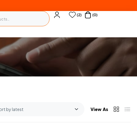
(2)
(0)
View As