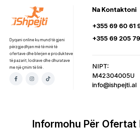
Na Kontaktoni
+355 69 60 61 
+355 69 205 7
Dyqani online ku mund të gjeni
përzgjedhjen më të mirë të
ofertave dhe blerjen e produkteve
të pazarit, lodrave dhe dhuratave
NIPT:
me një çmim të lirë .
M42304005U
info@ishpejti.al
Informohu Për Ofertat 