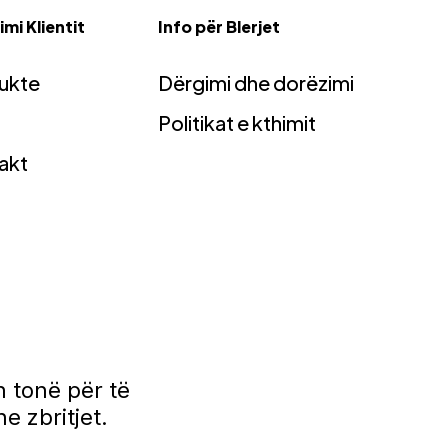
mi Klientit
Info për Blerjet
ukte
Dërgimi dhe dorëzimi
Politikat e kthimit
akt
 tonë për të
e zbritjet.