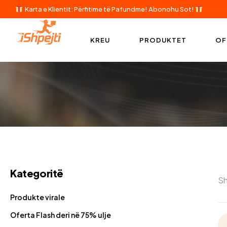
Karta e Klientit: Përfitime të Pafundme!
Abonohu Sot!
KREU
PRODUKTET
OF
Kategoritë
Sh
Produkte virale
Oferta Flash deri në 75% ulje