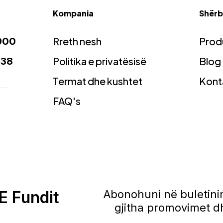
Kompania
Shërbi
Rreth nesh
Prod
900
Politika e privatësisë
Blog
938
Termat dhe kushtet
Kont
FAQ's
E Fundit
Abonohuni në buletinin
gjitha promovimet dh