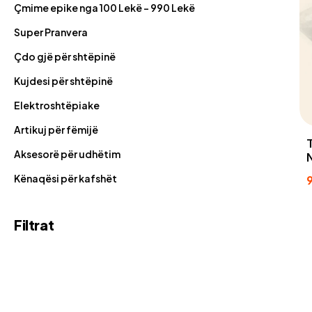
Çmime epike nga 100 Lekë - 990 Lekë
Super Pranvera
Çdo gjë për shtëpinë
Kujdesi për shtëpinë
Elektroshtëpiake
Artikuj për fëmijë
Aksesorë për udhëtim
Kënaqësi për kafshët
Filtrat