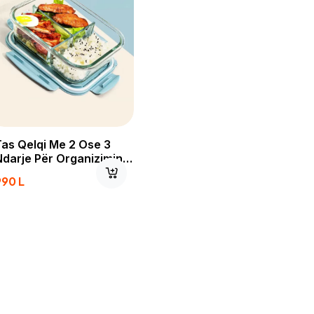
Tas Qelqi Me 2 Ose 3
Ndarje Për Organizimin E
Ushqimit
990
L