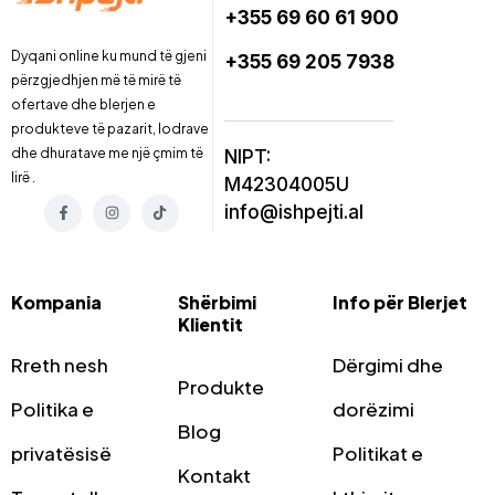
+355 69 60 61 900
Dyqani online ku mund të gjeni
+355 69 205 7938
përzgjedhjen më të mirë të
ofertave dhe blerjen e
produkteve të pazarit, lodrave
dhe dhuratave me një çmim të
NIPT:
lirë .
M42304005U
info@ishpejti.al
Kompania
Shërbimi
Info për Blerjet
Klientit
Rreth nesh
Dërgimi dhe
Produkte
Politika e
dorëzimi
Blog
privatësisë
Politikat e
Kontakt