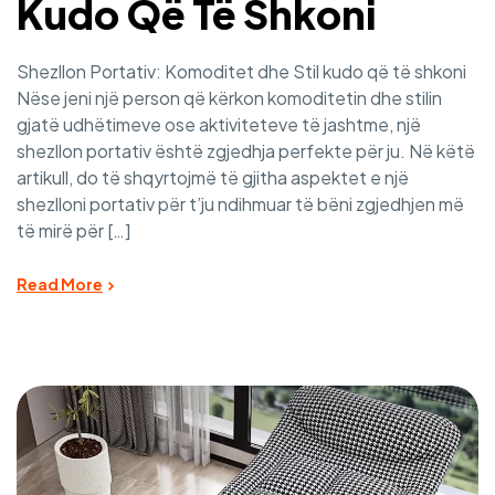
Kudo Që Të Shkoni
Shezllon Portativ: Komoditet dhe Stil kudo që të shkoni
Nëse jeni një person që kërkon komoditetin dhe stilin
gjatë udhëtimeve ose aktiviteteve të jashtme, një
shezllon portativ është zgjedhja perfekte për ju. Në këtë
artikull, do të shqyrtojmë të gjitha aspektet e një
shezlloni portativ për t’ju ndihmuar të bëni zgjedhjen më
të mirë për […]
Read More