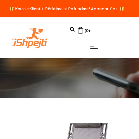
Karta e Klientit: Përfitime të Pafundme!
Abonohu Sot!
(0)