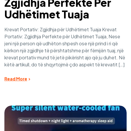
Zgjidhja Perfekte Për
Udhëtimet Tuaja
Krevat Portativ: Zgjidhja për Udhëtimet Tuaja Krevat
Portativ: Zgjidhja Perfekte për Udhëtimet Tuaja, Nese
jeni një person që udhëton shpesh ose një prind i ri që
kërkon një zgjidhje të përshtatshme për fëmijën tuaj, një
krevat portativ mund të jetë pikërisht ajo që ju duhet. Në
këtë artikull, do të shqyrtojmë çdo aspekt të krevatit […]
Read More