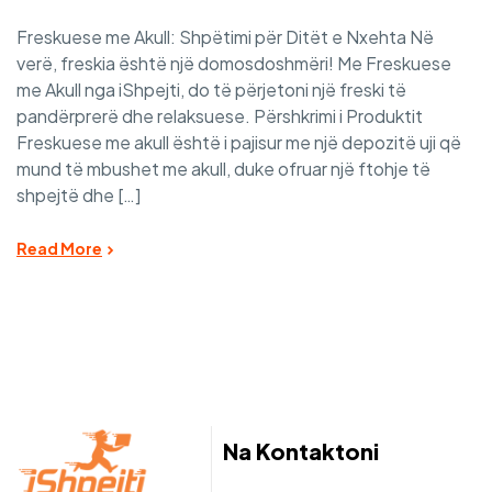
Freskuese me Akull: Shpëtimi për Ditët e Nxehta Në
verë, freskia është një domosdoshmëri! Me Freskuese
me Akull nga iShpejti, do të përjetoni një freski të
pandërprerë dhe relaksuese. Përshkrimi i Produktit
Freskuese me akull është i pajisur me një depozitë uji që
mund të mbushet me akull, duke ofruar një ftohje të
shpejtë dhe […]
Read More
Na Kontaktoni