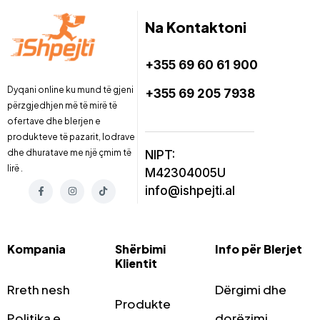
Na Kontaktoni
+355 69 60 61 900
Dyqani online ku mund të gjeni
+355 69 205 7938
përzgjedhjen më të mirë të
ofertave dhe blerjen e
produkteve të pazarit, lodrave
dhe dhuratave me një çmim të
NIPT:
lirë .
M42304005U
info@ishpejti.al
Kompania
Shërbimi
Info për Blerjet
Klientit
Rreth nesh
Dërgimi dhe
Produkte
Politika e
dorëzimi