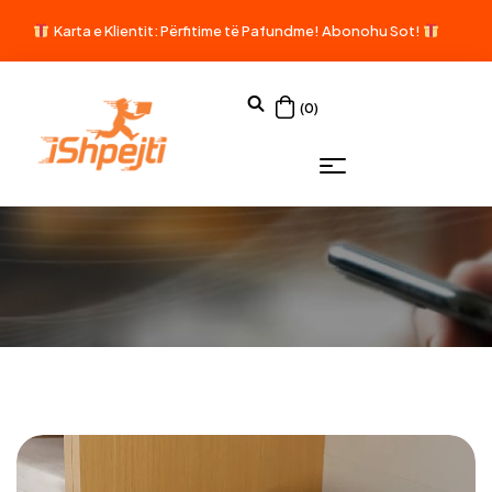
Karta e Klientit: Përfitime të Pafundme!
Abonohu Sot!
(0)