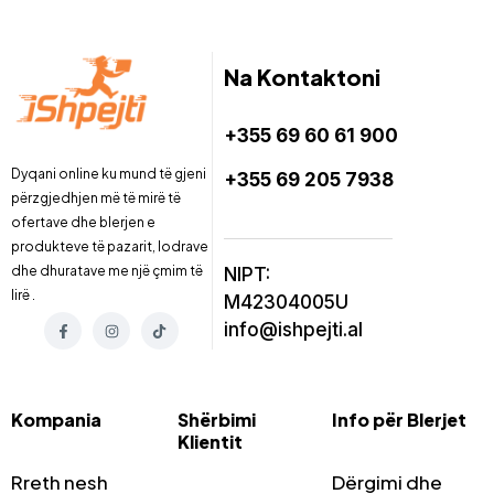
Na Kontaktoni
+355 69 60 61 900
Dyqani online ku mund të gjeni
+355 69 205 7938
përzgjedhjen më të mirë të
ofertave dhe blerjen e
produkteve të pazarit, lodrave
dhe dhuratave me një çmim të
NIPT:
lirë .
M42304005U
info@ishpejti.al
Kompania
Shërbimi
Info për Blerjet
Klientit
Rreth nesh
Dërgimi dhe