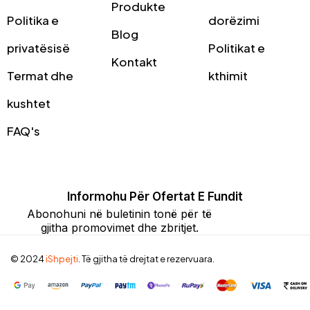
Produkte
Politika e
dorëzimi
Blog
privatësisë
Politikat e
Kontakt
Termat dhe
kthimit
kushtet
FAQ's
Informohu Për Ofertat E Fundit
Abonohuni në buletinin tonë për të
gjitha promovimet dhe zbritjet.
© 2024
iShpejti
. Të gjitha të drejtat e rezervuara.