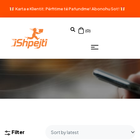
Karta e Klientit: Përfitime të Pafundme!
Abonohu Sot!
(0)
Filter