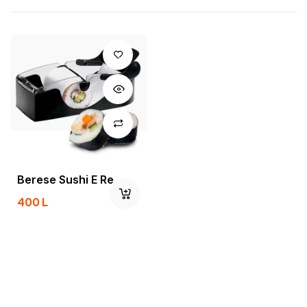
Berese Sushi E Re
400
L