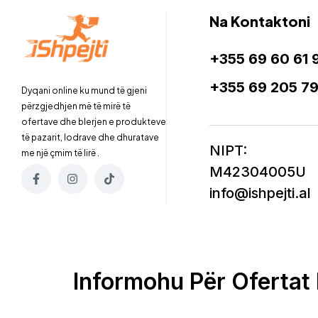
Na Kontaktoni
+355 69 60 61 
+355 69 205 7
Dyqani online ku mund të gjeni
përzgjedhjen më të mirë të
ofertave dhe blerjen e produkteve
të pazarit, lodrave dhe dhuratave
NIPT:
me një çmim të lirë .
M42304005U
info@ishpejti.al
Informohu Për Ofertat 