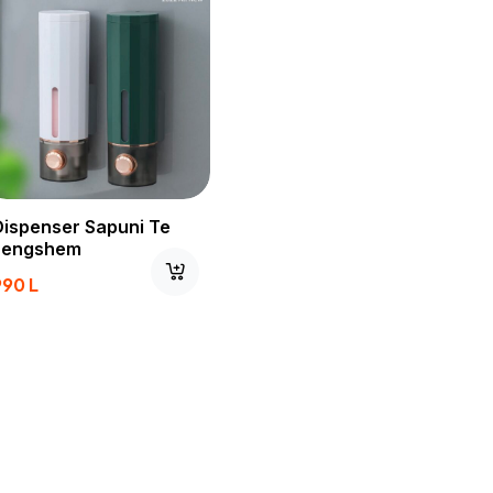
Dispenser Sapuni Te
Lengshem
990
L