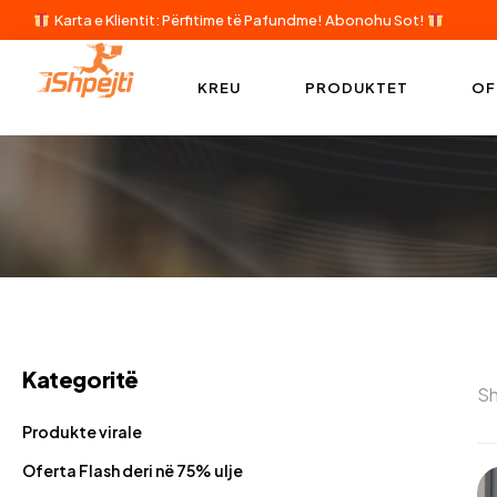
Karta e Klientit: Përfitime të Pafundme!
Abonohu Sot!
KREU
PRODUKTET
OF
Kategoritë
Sh
Produkte virale
Oferta Flash deri në 75% ulje