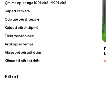
Çmime epike nga 100 Lekë - 990 Lekë
Super Pranvera
Çdo gjë për shtëpinë
Kujdesi për shtëpinë
Elektroshtëpiake
Artikuj për fëmijë
Aksesorë për udhëtim
Kënaqësi për kafshët
Filtrat