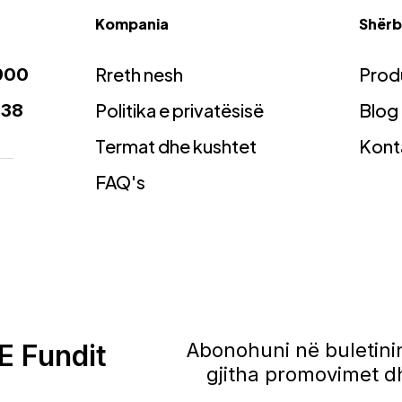
Kompania
Shërbi
Rreth nesh
Prod
900
Politika e privatësisë
Blog
938
Termat dhe kushtet
Kont
FAQ's
E Fundit
Abonohuni në buletinin
gjitha promovimet dh