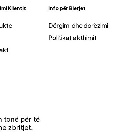
mi Klientit
Info për Blerjet
ukte
Dërgimi dhe dorëzimi
Politikat e kthimit
akt
 tonë për të
e zbritjet.