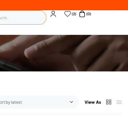
(2)
(0)
View As