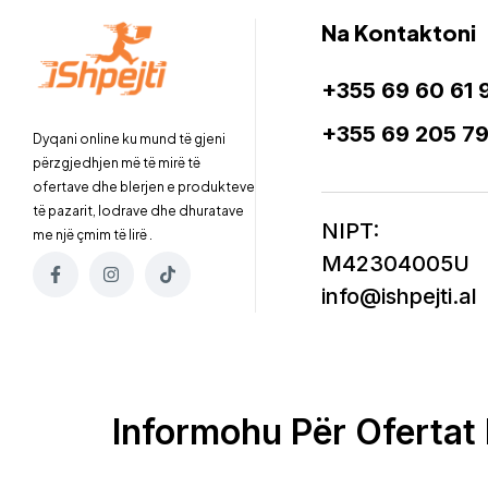
Na Kontaktoni
+355 69 60 61 
+355 69 205 7
Dyqani online ku mund të gjeni
përzgjedhjen më të mirë të
ofertave dhe blerjen e produkteve
të pazarit, lodrave dhe dhuratave
NIPT:
me një çmim të lirë .
M42304005U
info@ishpejti.al
Informohu Për Ofertat 