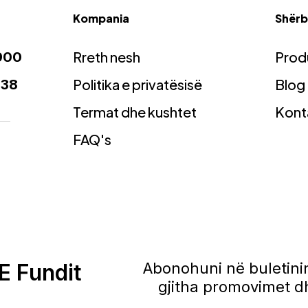
Kompania
Shërbi
Rreth nesh
Prod
900
Politika e privatësisë
Blog
938
Termat dhe kushtet
Kont
FAQ's
E Fundit
Abonohuni në buletinin
gjitha promovimet dh