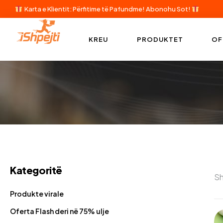
Karta e Klientit: Përfitime të Pafundme!
Abonohu Sot!
KREU
PRODUKTET
OF
Kategoritë
Sh
Produkte virale
Oferta Flash deri në 75% ulje