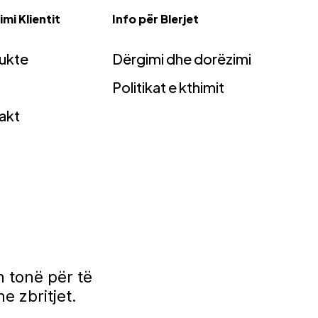
mi Klientit
Info për Blerjet
ukte
Dërgimi dhe dorëzimi
Politikat e kthimit
akt
 tonë për të
e zbritjet.