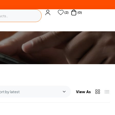
(2)
(0)
View As