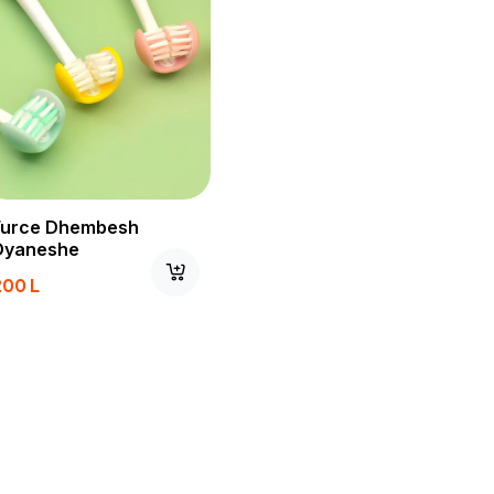
Furce Dhembesh
Dyaneshe
200
L