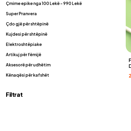
Çmime epike nga 100 Lekë - 990 Lekë
Super Pranvera
Çdo gjë për shtëpinë
Kujdesi për shtëpinë
Elektroshtëpiake
Artikuj për fëmijë
Aksesorë për udhëtim
Kënaqësi për kafshët
Filtrat