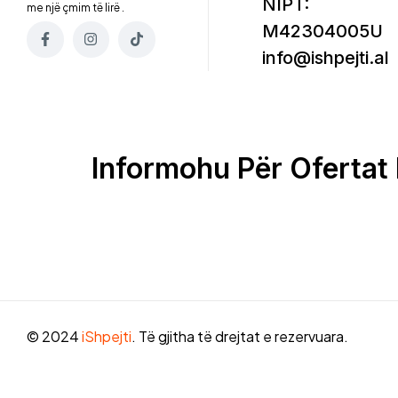
NIPT:
me një çmim të lirë .
M42304005U
info@ishpejti.al
Informohu Për Ofertat 
© 2024
iShpejti
. Të gjitha të drejtat e rezervuara.