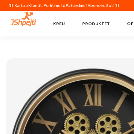
Karta e Klientit: Përfitime të Pafundme!
Abonohu Sot!
KREU
PRODUKTET
OF