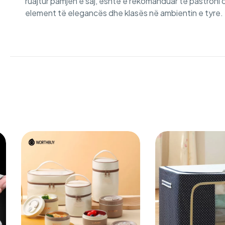
ruajtur pamjen e saj, është e rekomanduar të pastroni 
element të elegancës dhe klasës në ambientin e tyre. 