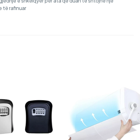
zgjedhje e shkëlqyer për ata që duan të shtojnë një
 të rafinuar