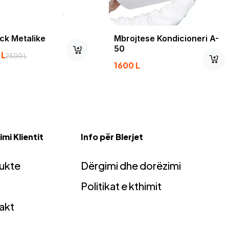
 Metalike
Mbrojtese Kondicioneri A-
50
500
L
1600
L
mi Klientit
Info për Blerjet
ukte
Dërgimi dhe dorëzimi
Politikat e kthimit
akt