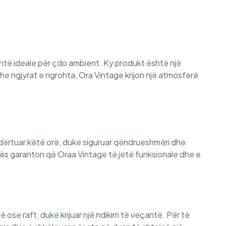
 është ideale për çdo ambient. Ky produkt është një
he ngjyrat e ngrohta, Ora Vintage krijon një atmosferë
 ndërtuar këtë orë, duke siguruar qëndrueshmëri dhe
orës garanton që Oraa Vintage të jetë funksionale dhe e
ose raft, duke krijuar një ndikim të veçantë. Për të