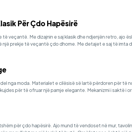
Klasik Për Çdo Hapësirë
he të veçantë. Me dizajnin e saj klasik dhe ndjenjën retro, ajo
ë një prekje të veçantë çdo dhome. Me detajet e saj të imta d
ge
k del nga moda. Materialet e cilësisë së lartë përdoren për të
 kujdes për të ofruar një pamje elegante. Mekanizmi i saktë i 
tshëm për çdo hapësirë. Ajo mund të vendoset në mur, tavolinë 