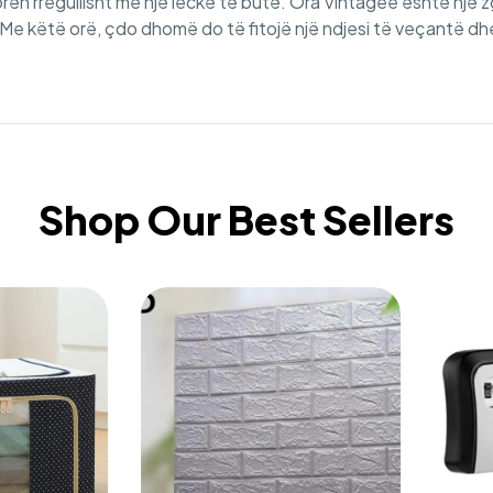
orën rregullisht me një leckë të butë. Ora Vintagee është një 
Me këtë orë, çdo dhomë do të fitojë një ndjesi të veçantë dhe
Shop Our Best Sellers