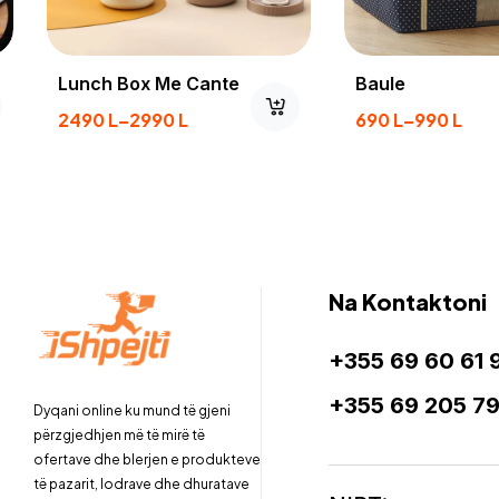
Lunch Box Me Cante
Baule
2490
L
–
2990
L
690
L
–
990
L
Na Kontaktoni
+355 69 60 61 
+355 69 205 7
Dyqani online ku mund të gjeni
përzgjedhjen më të mirë të
ofertave dhe blerjen e produkteve
të pazarit, lodrave dhe dhuratave