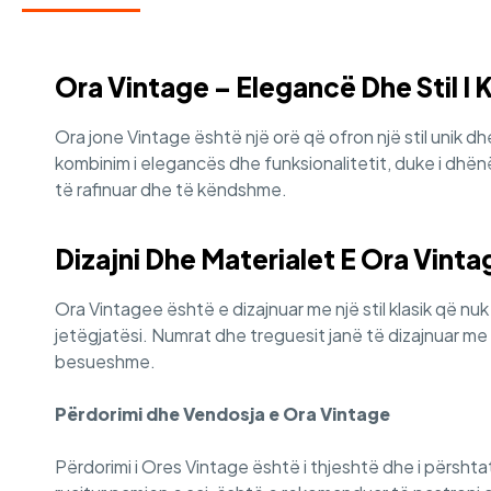
Ora Vintage – Elegancë Dhe Stil I 
Ora jone Vintage është një orë që ofron një stil unik d
kombinim i elegancës dhe funksionalitetit, duke i dhën
të rafinuar dhe të këndshme.
Dizajni Dhe Materialet E Ora Vinta
Ora Vintagee është e dizajnuar me një stil klasik që nu
jetëgjatësi. Numrat dhe treguesit janë të dizajnuar me
besueshme.
Përdorimi dhe Vendosja e Ora Vintage
Përdorimi i Ores Vintage është i thjeshtë dhe i përshta