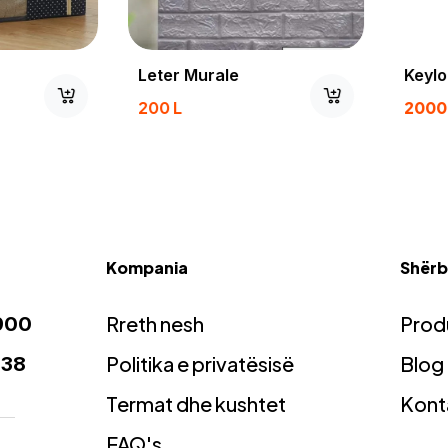
Leter Murale
Keylock
200
L
2000
L
2
Kompania
Shërbi
Rreth nesh
Prod
900
Politika e privatësisë
Blog
938
Termat dhe kushtet
Kont
FAQ's