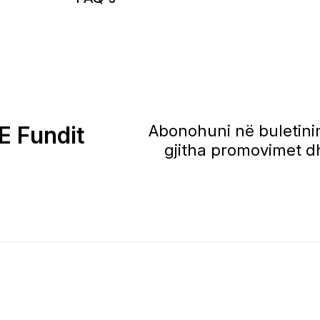
E Fundit
Abonohuni në buletinin
gjitha promovimet dh