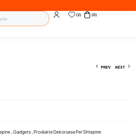
(2)
(0)
PREV
NEXT
5500
L
1990
L
epine
,
Gadgets
,
Produkte Dekoruese Per Shtepine