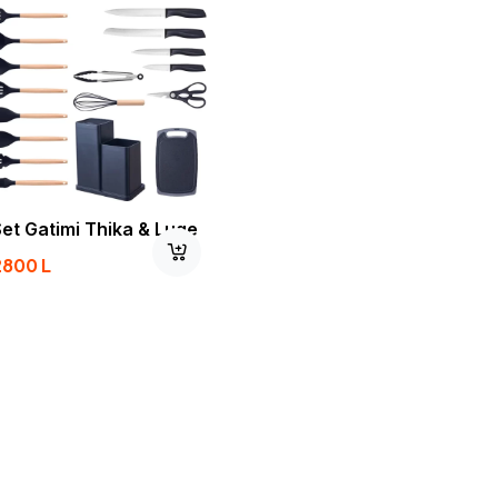
Set Gatimi Thika & Luge
2800
L