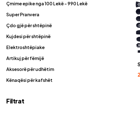
Çmime epike nga 100 Lekë - 990 Lekë
Super Pranvera
Çdo gjë për shtëpinë
Kujdesi për shtëpinë
Elektroshtëpiake
Artikuj për fëmijë
Aksesorë për udhëtim
Kënaqësi për kafshët
Filtrat