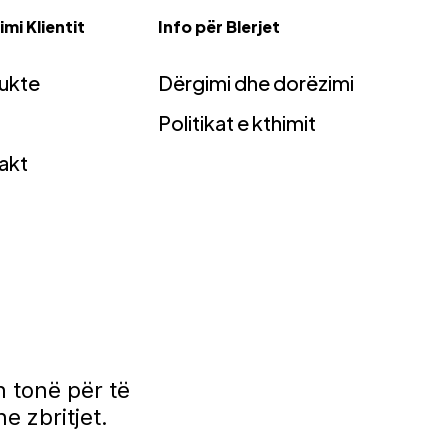
mi Klientit
Info për Blerjet
ukte
Dërgimi dhe dorëzimi
Politikat e kthimit
akt
 tonë për të
e zbritjet.