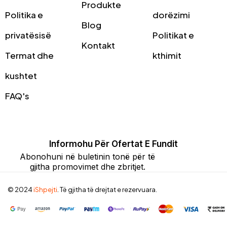
Produkte
Politika e
dorëzimi
Blog
privatësisë
Politikat e
Kontakt
Termat dhe
kthimit
kushtet
FAQ's
Informohu Për Ofertat E Fundit
Abonohuni në buletinin tonë për të
gjitha promovimet dhe zbritjet.
© 2024
iShpejti
. Të gjitha të drejtat e rezervuara.