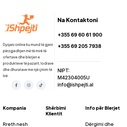
Na Kontaktoni
+355 69 60 61 900
Dyqani online ku mund të gjeni
+355 69 205 7938
përzgjedhjen më të mirë të
ofertave dhe blerjen e
produkteve të pazarit, lodrave
dhe dhuratave me një çmim të
NIPT:
lirë .
M42304005U
info@ishpejti.al
Kompania
Shërbimi
Info për Blerjet
Klientit
Rreth nesh
Dërgimi dhe