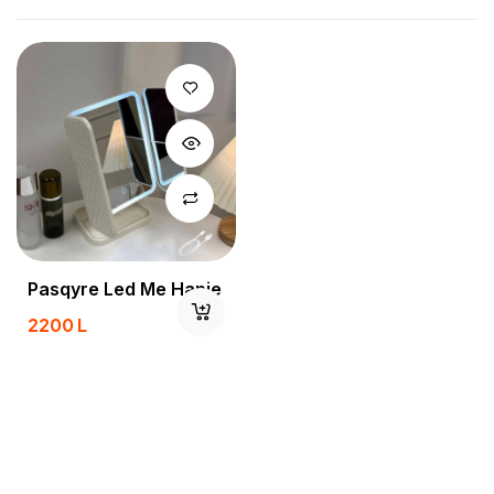
Pasqyre Led Me Hapje
2200
L