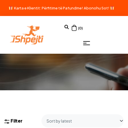
Karta e Klientit: Përfitime të Pafundme!
Abonohu Sot!
(0)
Filter