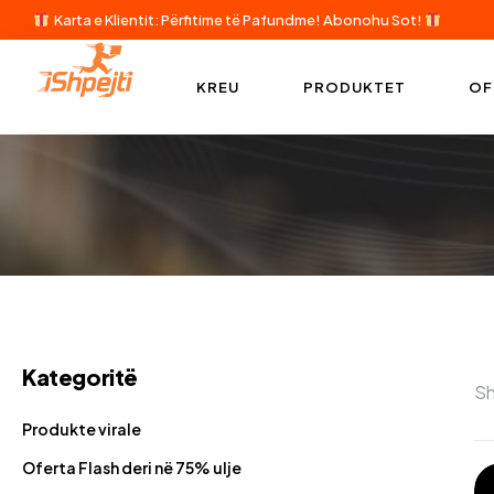
Karta e Klientit: Përfitime të Pafundme!
Abonohu Sot!
KREU
PRODUKTET
OF
Kategoritë
Sh
Produkte virale
Oferta Flash deri në 75% ulje