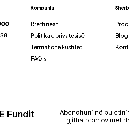
Kompania
Shërbi
Rreth nesh
Prod
900
Politika e privatësisë
Blog
938
Termat dhe kushtet
Kont
FAQ's
E Fundit
Abonohuni në buletinin
gjitha promovimet dh