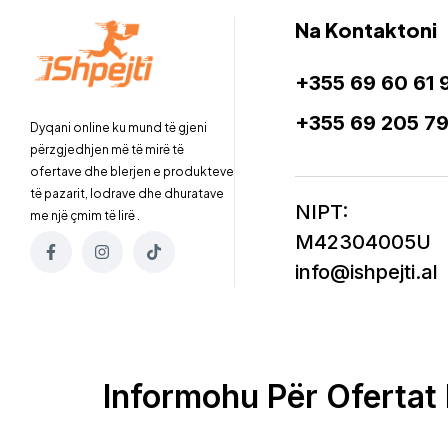
Na Kontaktoni
+355 69 60 61 
+355 69 205 7
Dyqani online ku mund të gjeni
përzgjedhjen më të mirë të
ofertave dhe blerjen e produkteve
të pazarit, lodrave dhe dhuratave
NIPT:
me një çmim të lirë .
M42304005U
info@ishpejti.al
Informohu Për Ofertat 