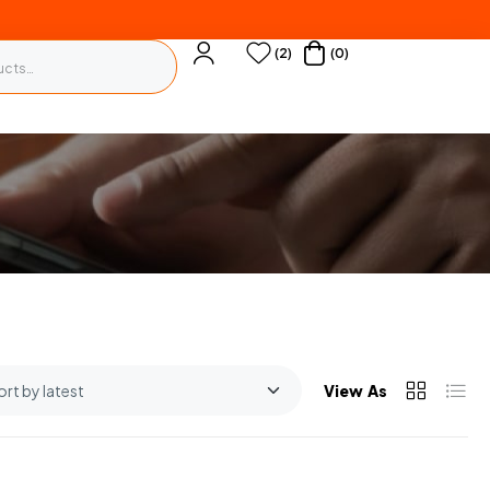
(2)
(0)
View As