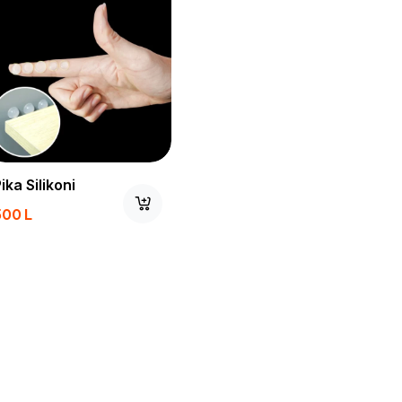
ika Silikoni
500
L