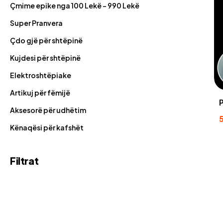
Çmime epike nga 100 Lekë - 990 Lekë
Super Pranvera
Çdo gjë për shtëpinë
Kujdesi për shtëpinë
Elektroshtëpiake
Artikuj për fëmijë
P
Aksesorë për udhëtim
Kënaqësi për kafshët
Filtrat