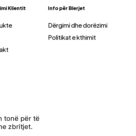
mi Klientit
Info për Blerjet
ukte
Dërgimi dhe dorëzimi
Politikat e kthimit
akt
 tonë për të
e zbritjet.