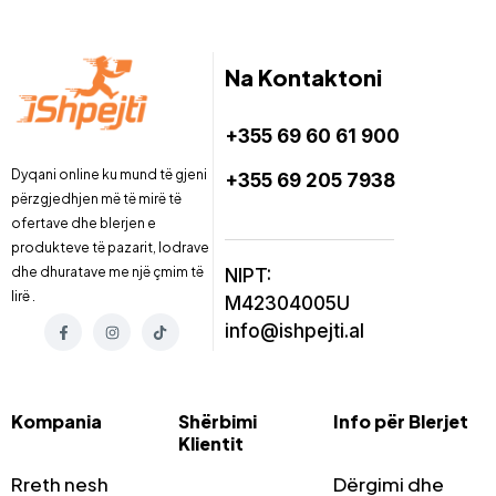
Na Kontaktoni
+355 69 60 61 900
Dyqani online ku mund të gjeni
+355 69 205 7938
përzgjedhjen më të mirë të
ofertave dhe blerjen e
produkteve të pazarit, lodrave
dhe dhuratave me një çmim të
NIPT:
lirë .
M42304005U
info@ishpejti.al
Kompania
Shërbimi
Info për Blerjet
Klientit
Rreth nesh
Dërgimi dhe