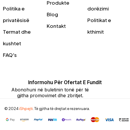
Produkte
Politika e
dorëzimi
Blog
privatësisë
Politikat e
Kontakt
Termat dhe
kthimit
kushtet
FAQ's
Informohu Për Ofertat E Fundit
Abonohuni në buletinin tonë për të
gjitha promovimet dhe zbritjet.
© 2024
iShpejti
. Të gjitha të drejtat e rezervuara.