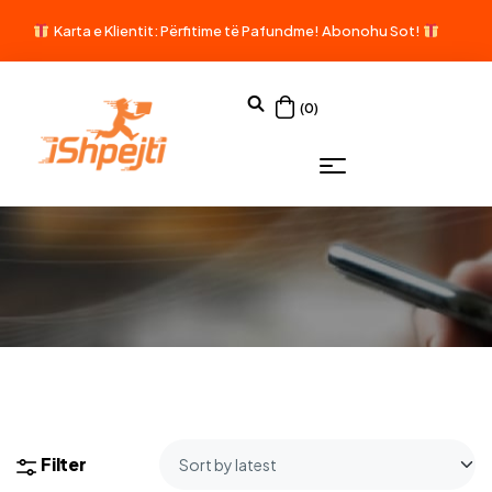
Karta e Klientit: Përfitime të Pafundme!
Abonohu Sot!
(0)
Filter