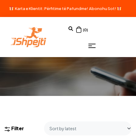
Karta e Klientit: Përfitime të Pafundme!
Abonohu Sot!
(0)
Filter