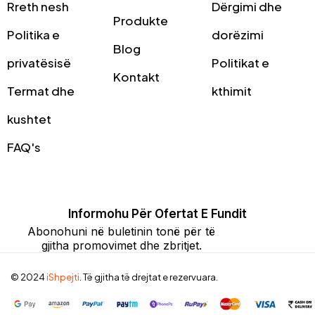
Rreth nesh
Dërgimi dhe
Produkte
Politika e
dorëzimi
Blog
privatësisë
Politikat e
Kontakt
Termat dhe
kthimit
kushtet
FAQ's
Informohu Për Ofertat E Fundit
Abonohuni në buletinin tonë për të
gjitha promovimet dhe zbritjet.
© 2024
iShpejti
. Të gjitha të drejtat e rezervuara.