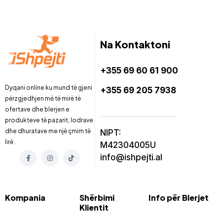
Na Kontaktoni
+355 69 60 61 900
Dyqani online ku mund të gjeni
+355 69 205 7938
përzgjedhjen më të mirë të
ofertave dhe blerjen e
produkteve të pazarit, lodrave
dhe dhuratave me një çmim të
NIPT:
lirë .
M42304005U
info@ishpejti.al
Kompania
Shërbimi
Info për Blerjet
Klientit