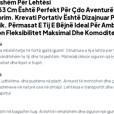
sshëm Për Lehtësi
3 Cm Është Perfekt Për Çdo Aventurë.
rim. Krevati Portativ Është Dizajnuar 
. Përmasat E Tij E Bëjnë Ideal Për A
on Fleksibilitet Maksimal Dhe Komodit
të
mbështetje të fortë gjatë gjumit. Struktura e tij e lehtë për 
 përditshëm te tij dhe të jashtëm. Materiali cilësor siguron që
hat dhe llojet e trupit.
ë
, udhëtime, dhe pushime në plazh. Ai mund të montohet dhe ç
shimeve në natyrë ose në shtëpi. Lehtësia e transportit dhe ru
pritur.
isht në bagazhin tuaj. Ai është i rehatshëm dhe siguron një gj