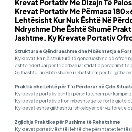
Krevat Portativ Me Dizajn Të Palo
Krevat Portativ Me Përmasa 180×6
Lehtësisht Kur Nuk Është Në Përdo
Ndryshme Dhe Është Shumë Praktik
Jashtme. Ky Krevate Portativ Ofr
Struktura e Qëndrueshme dhe Mbështetja e For
Ky krevat ka një strukturë të qëndrueshme që ofron nje 
është ndërtuar për t’i përballuar sfidat e përdorimit të
Gjithashtu, ai është shumë i rehatshëm për të gjitha mos
Praktik dhe Lehtë për T’u Përdorur në Çdo Situat
Ky krevate portativ është i përshtatshëm për kamping
Ky krevate portativ ofron mbështetje të fortë gjatë pu
Ky krevat është gjithashtu i shkëlqyer për vizitorët e pa
Zgjidhja Praktike për Pushime të Rehatshme
Ky krevat portativ është i lehtë dhe përshtatet lehtës