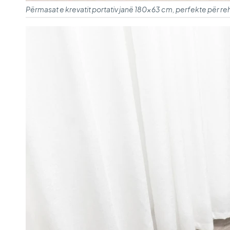
Përmasat e krevatit portativ janë 180×63 cm, perfekte për reh