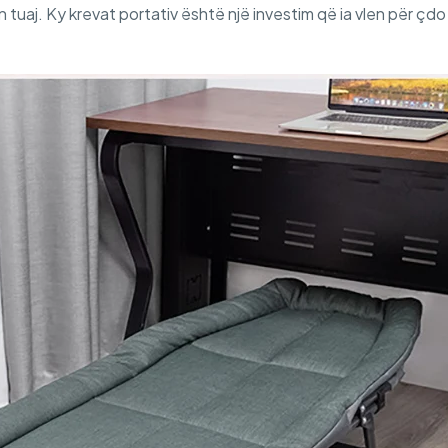
 tuaj. Ky krevat portativ është një investim që ia vlen për çd