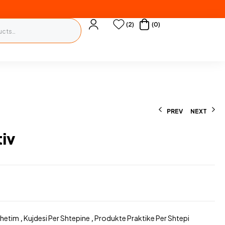
(2)
(0)
PREV
NEXT
tiv
990
L
dhetim
,
Kujdesi Per Shtepine
,
Produkte Praktike Per Shtepi