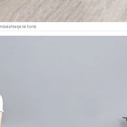
 mbështetje të fortë.