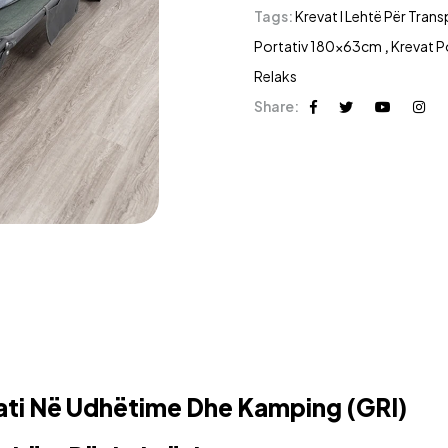
Tags:
Krevat I Lehtë Për Tra
Portativ 180x63cm
,
Krevat 
Relaks
Share:
hati Në Udhëtime Dhe Kamping (GRI)