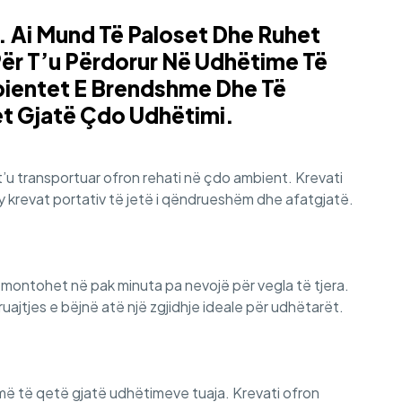
 Ai Mund Të Paloset Dhe Ruhet
Për T’u Përdorur Në Udhëtime Të
mbientet E Brendshme Dhe Të
et Gjatë Çdo Udhëtimi.
t’u transportuar ofron rehati në çdo ambient. Krevati
 ky krevat portativ të jetë i qëndrueshëm dhe afatgjatë.
montohet në pak minuta pa nevojë për vegla të tjera.
ajtjes e bëjnë atë një zgjidhje ideale për udhëtarët.
umë të qetë gjatë udhëtimeve tuaja. Krevati ofron