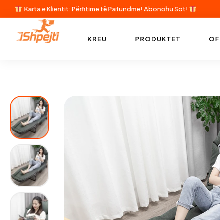
Karta e Klientit: Përfitime të Pafundme!
Abonohu Sot!
KREU
PRODUKTET
OF