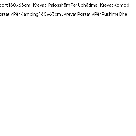
nsport 180x63cm
,
Krevat I Palosshëm Për Udhëtime
,
Krevat Komod
Portativ Për Kamping 180x63cm
,
Krevat Portativ Për Pushime Dhe