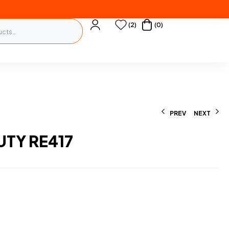
(2)
(0)
PREV
NEXT
UTY RE417
300
350
L
L