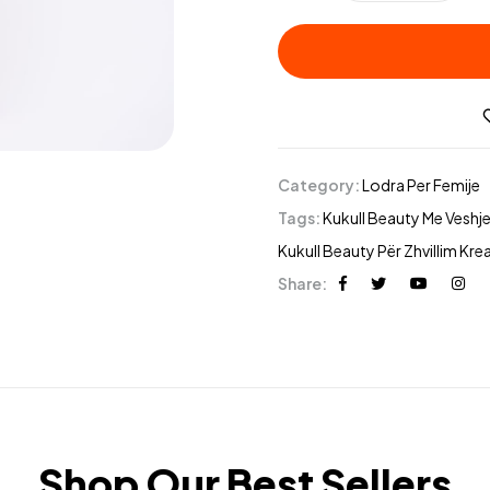
Category:
Lodra Per Femije
Tags:
Kukull Beauty Me Veshj
Kukull Beauty Për Zhvillim Kre
Share:
Shop Our Best Sellers