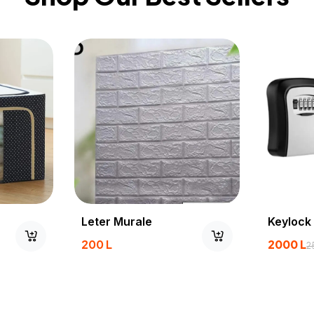
Leter Murale
Keylock
200
L
2000
L
2