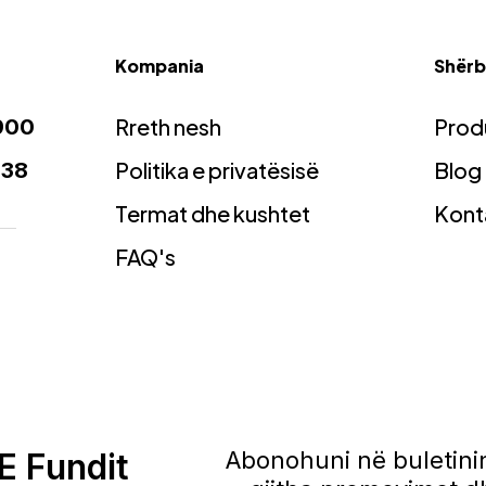
Kompania
Shërbi
Rreth nesh
Prod
900
Politika e privatësisë
Blog
938
Termat dhe kushtet
Kont
FAQ's
E Fundit
Abonohuni në buletinin