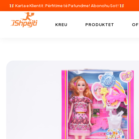
Karta e Klientit: Përfitime të Pafundme!
Abonohu Sot!
KREU
PRODUKTET
OF