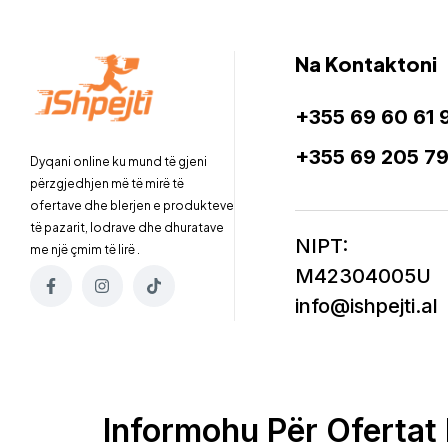
Na Kontaktoni
+355 69 60 61 
+355 69 205 7
Dyqani online ku mund të gjeni
përzgjedhjen më të mirë të
ofertave dhe blerjen e produkteve
të pazarit, lodrave dhe dhuratave
NIPT:
me një çmim të lirë .
M42304005U
info@ishpejti.al
Informohu Për Ofertat 