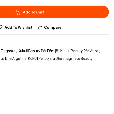
Add To Cart
Add To Wishlist
Compare
e Elegante
,
Kukull Beauty Për Fëmijë
,
Kukull Beauty Për Vajza
,
ativ Dhe Argëtim
,
Kukull Për Lojëra Dhe Imagjinatë Beauty