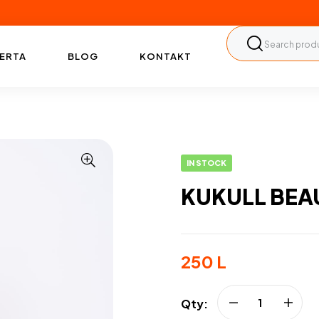
ERTA
BLOG
KONTAKT
IN STOCK
KUKULL BEA
250
L
Qty: