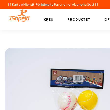
Karta e Klientit: Përfitime të Pafundme!
Abonohu Sot!
KREU
PRODUKTET
OF