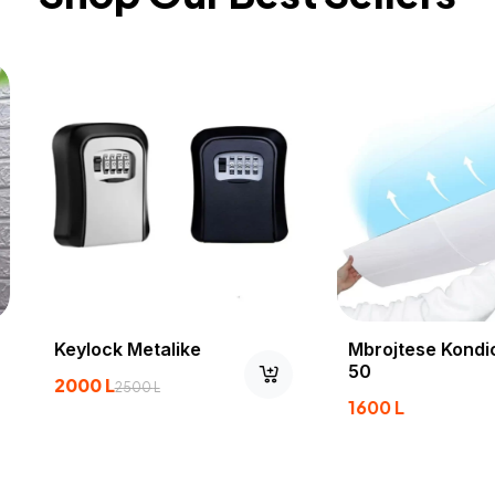
Leter Murale
Keylock
200
L
2000
L
2