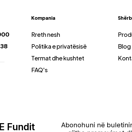
Kompania
Shërbi
Rreth nesh
Prod
900
Politika e privatësisë
Blog
938
Termat dhe kushtet
Kont
FAQ's
E Fundit
Abonohuni në buletinin