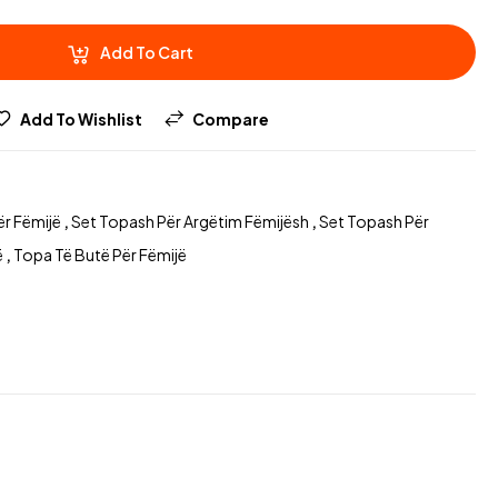
Add To Cart
Add To Wishlist
Compare
ër Fëmijë
,
Set Topash Për Argëtim Fëmijësh
,
Set Topash Për
ë
,
Topa Të Butë Për Fëmijë