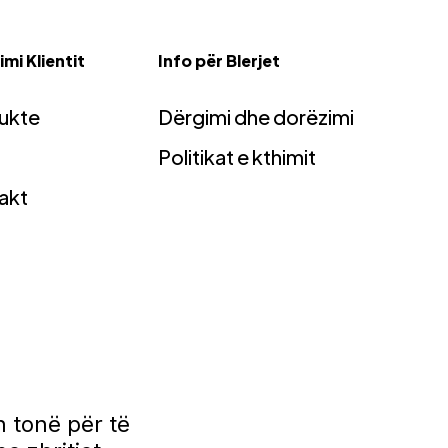
mi Klientit
Info për Blerjet
ukte
Dërgimi dhe dorëzimi
Politikat e kthimit
akt
 tonë për të