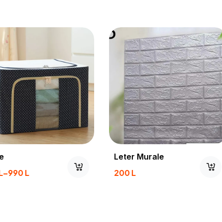
Lunch Box Me Cante
Baule
2490
L
–
2990
L
690
L
–
990
L