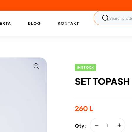
ERTA
BLOG
KONTAKT
IN STOCK
SET TOPASH 
260
L
Qty: