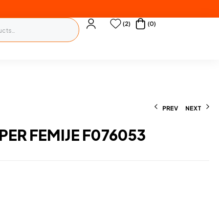
(2)
(0)
PREV
NEXT
PER FEMIJE F076053
170
300
L
L