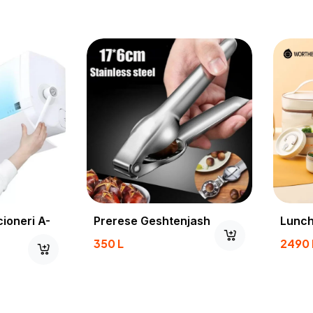
 Metalike
Mbrojtese Kondicioneri A-
50
500
L
1600
L