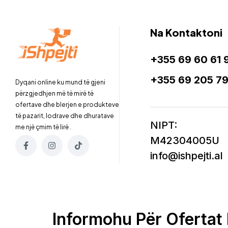
Na Kontaktoni
+355 69 60 61 
+355 69 205 7
Dyqani online ku mund të gjeni
përzgjedhjen më të mirë të
ofertave dhe blerjen e produkteve
të pazarit, lodrave dhe dhuratave
NIPT:
me një çmim të lirë .
M42304005U
info@ishpejti.al
Informohu Për Ofertat 