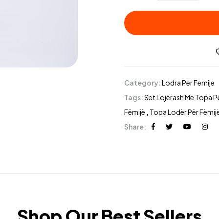
Category:
Lodra Per Femije
Tags:
Set Lojërash Me Topa P
Fëmijë
,
Topa Lodër Për Fëmij
Share:
Shop Our Best Sellers