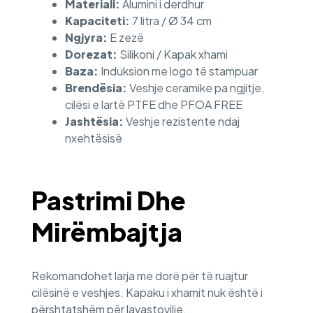
Materiali:
Alumini i derdhur
Kapaciteti:
7 litra / Ø 34 cm
Ngjyra:
E zezë
Dorezat:
Silikoni / Kapak xhami
Baza:
Induksion me logo të stampuar
Brendësia:
Veshje ceramike pa ngjitje,
cilësi e lartë PTFE dhe PFOA FREE
Jashtësia:
Veshje rezistente ndaj
nxehtësisë
Pastrimi Dhe
Mirëmbajtja
Rekomandohet larja me dorë për të ruajtur
cilësinë e veshjes. Kapaku i xhamit nuk është i
përshtatshëm për lavastovilje.