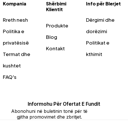
Kompania
Shërbimi
Info për Blerjet
Klientit
Rreth nesh
Dërgimi dhe
Produkte
Politika e
dorëzimi
Blog
privatësisë
Politikat e
Kontakt
Termat dhe
kthimit
kushtet
FAQ's
Informohu Për Ofertat E Fundit
Abonohuni në buletinin tonë për të
gjitha promovimet dhe zbritjet.