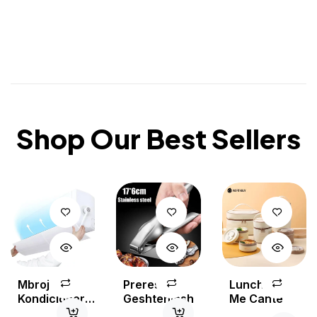
Shop Our Best Sellers
Mbrojtese
Prerese
Lunch Box
Kondicioneri
Geshtenjash
Me Cante
A-50