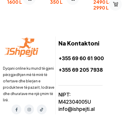
1600
L
350
L
2490
L
–
2990
L
Na Kontaktoni
+355 69 60 61 900
Dyqani online ku mund të gjeni
+355 69 205 7938
përzgjedhjen më të mirë të
ofertave dhe blerjen e
produkteve të pazarit, lodrave
dhe dhuratave me një çmim të
NIPT:
lirë .
M42304005U
info@ishpejti.al