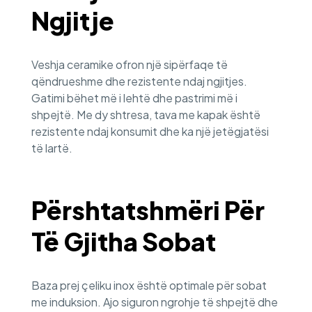
Ngjitje
Veshja ceramike ofron një sipërfaqe të
qëndrueshme dhe rezistente ndaj ngjitjes.
Gatimi bëhet më i lehtë dhe pastrimi më i
shpejtë. Me dy shtresa, tava me kapak është
rezistente ndaj konsumit dhe ka një jetëgjatësi
të lartë.
Përshtatshmëri Për
Të Gjitha Sobat
Baza prej çeliku inox është optimale për sobat
me induksion. Ajo siguron ngrohje të shpejtë dhe