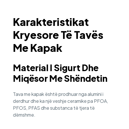
Karakteristikat
Kryesore Të Tavës
Me Kapak
Material I Sigurt Dhe
Miqësor Me Shëndetin
Tava me kapak është prodhuar nga alumini i
derdhur dhe ka një veshje ceramike pa PFOA,
PFOS, PFAS dhe substanca të tjera të
dëmshme.