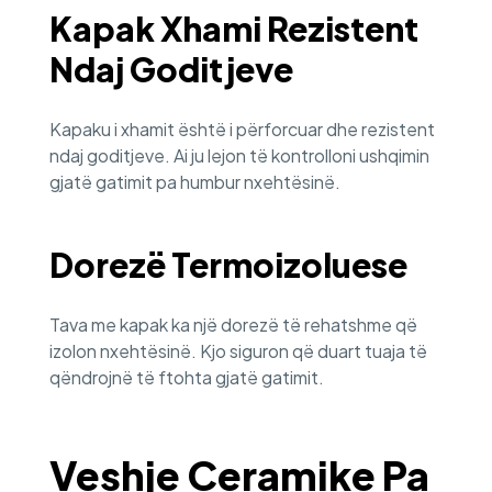
Kapak Xhami Rezistent
Ndaj Goditjeve
Kapaku i xhamit është i përforcuar dhe rezistent
ndaj goditjeve. Ai ju lejon të kontrolloni ushqimin
gjatë gatimit pa humbur nxehtësinë.
Dorezë Termoizoluese
Tava me kapak ka një dorezë të rehatshme që
izolon nxehtësinë. Kjo siguron që duart tuaja të
qëndrojnë të ftohta gjatë gatimit.
Veshje Ceramike Pa