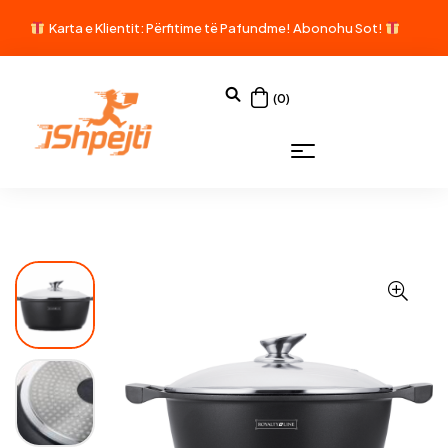
Karta e Klientit: Përfitime të Pafundme!
Abonohu Sot!
(0)