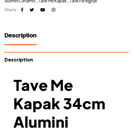
Alumini Ceramic
,
Tavë Me Kapak
,
Tavë Pa Ngjitje
Share:
Description
Description
Tave Me
Kapak 34cm
Alumini