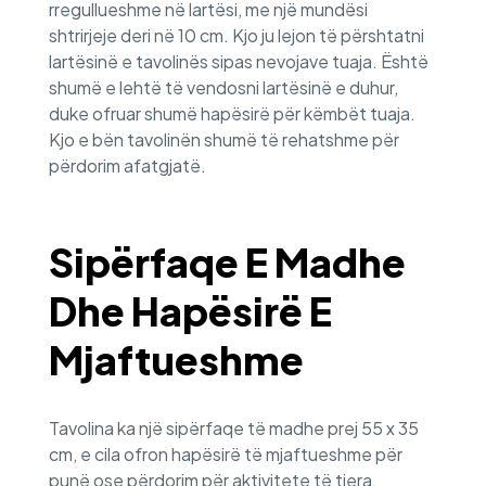
rregullueshme në lartësi, me një mundësi
shtrirjeje deri në 10 cm. Kjo ju lejon të përshtatni
lartësinë e tavolinës sipas nevojave tuaja. Është
shumë e lehtë të vendosni lartësinë e duhur,
duke ofruar shumë hapësirë për këmbët tuaja.
Kjo e bën tavolinën shumë të rehatshme për
përdorim afatgjatë.
Sipërfaqe E Madhe
Dhe Hapësirë E
Mjaftueshme
Tavolina ka një sipërfaqe të madhe prej 55 x 35
cm, e cila ofron hapësirë të mjaftueshme për
punë ose përdorim për aktivitete të tjera.