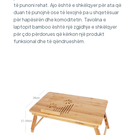
të punoni rehat. Ajo është e shkëlqyer për ata që
duan të punojnë ose të lexojnë pa u shqetësuar
për hapësirën dhe komoditetin. Tavolina e
laptopit bamboo është një zgjidhje e shkëlqyer
për çdo përdorues që kërkon një produkt
funksional dhe të qëndrueshëm.