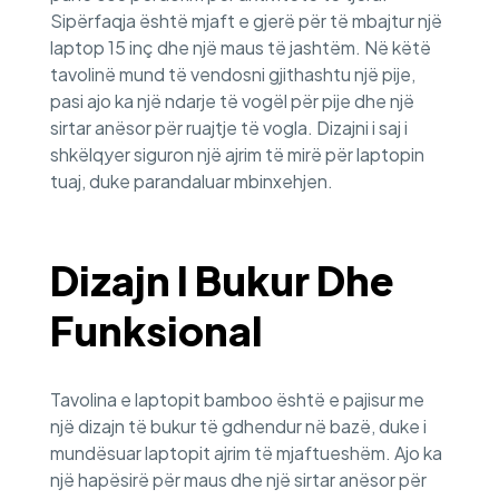
Sipërfaqja është mjaft e gjerë për të mbajtur një
laptop 15 inç dhe një maus të jashtëm. Në këtë
tavolinë mund të vendosni gjithashtu një pije,
pasi ajo ka një ndarje të vogël për pije dhe një
sirtar anësor për ruajtje të vogla. Dizajni i saj i
shkëlqyer siguron një ajrim të mirë për laptopin
tuaj, duke parandaluar mbinxehjen.
Dizajn I Bukur Dhe
Funksional
Tavolina e laptopit bamboo është e pajisur me
një dizajn të bukur të gdhendur në bazë, duke i
mundësuar laptopit ajrim të mjaftueshëm. Ajo ka
një hapësirë për maus dhe një sirtar anësor për