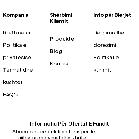
Kompania
Shërbimi
Info për Blerjet
Klientit
Rreth nesh
Dërgimi dhe
Produkte
Politika e
dorëzimi
Blog
privatësisë
Politikat e
Kontakt
Termat dhe
kthimit
kushtet
FAQ's
Informohu Për Ofertat E Fundit
Abonohuni në buletinin tonë për të
gjitha promovimet dhe zbritjet.