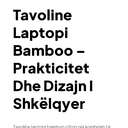
Tavoline
Laptopi
Bamboo –
Prakticitet
Dhe Dizajn I
Shkëlqyer
Tavoline laptopi bamboo ofron një kombinim të