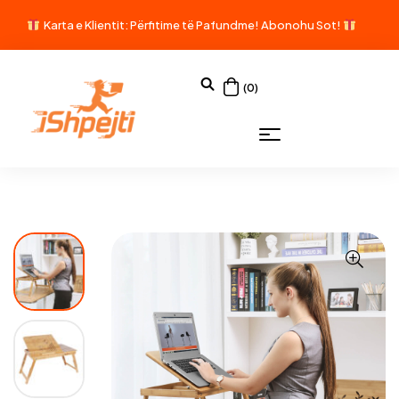
Karta e Klientit: Përfitime të Pafundme!
Abonohu Sot!
(0)