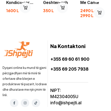
Kondicioneri
Geshtenjash
Me Cante
A-50
1600
L
350
L
2490
L
–
2990
L
Na Kontaktoni
+355 69 60 61 900
Dyqani online ku mund të gjeni
+355 69 205 7938
përzgjedhjen më të mirë të
ofertave dhe blerjen e
produkteve të pazarit, lodrave
dhe dhuratave me një çmim të
NIPT:
lirë .
M42304005U
info@ishpejti.al