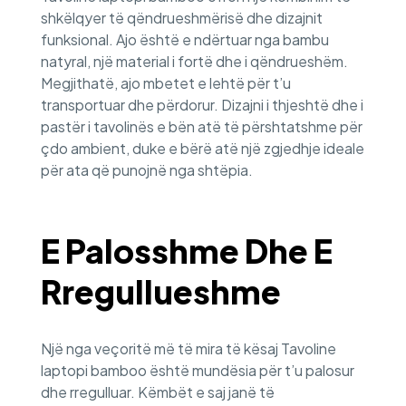
shkëlqyer të qëndrueshmërisë dhe dizajnit
funksional. Ajo është e ndërtuar nga bambu
natyral, një material i fortë dhe i qëndrueshëm.
Megjithatë, ajo mbetet e lehtë për t’u
transportuar dhe përdorur. Dizajni i thjeshtë dhe i
pastër i tavolinës e bën atë të përshtatshme për
çdo ambient, duke e bërë atë një zgjedhje ideale
për ata që punojnë nga shtëpia.
E Palosshme Dhe E
Rregullueshme
Një nga veçoritë më të mira të kësaj Tavoline
laptopi bamboo është mundësia për t’u palosur
dhe rregulluar. Këmbët e saj janë të