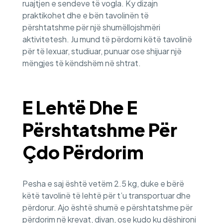
ruajtjen e sendeve të vogla. Ky dizajn
praktikohet dhe e bën tavolinën të
përshtatshme për një shumëllojshmëri
aktivitetesh. Ju mund të përdorni këtë tavolinë
për të lexuar, studiuar, punuar ose shijuar një
mëngjes të këndshëm në shtrat.
E Lehtë Dhe E
Përshtatshme Për
Çdo Përdorim
Pesha e saj është vetëm 2.5 kg, duke e bërë
këtë tavolinë të lehtë për t’u transportuar dhe
përdorur. Ajo është shumë e përshtatshme për
përdorim në krevat, divan, ose kudo ku dëshironi