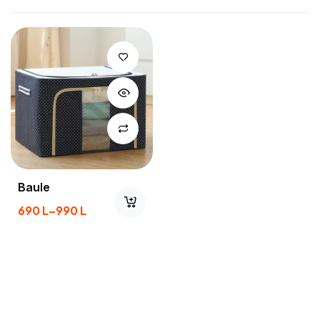
Baule
690
L
–
990
L