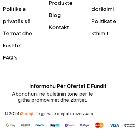
Produkte
Politika e
dorëzimi
Blog
privatësisë
Politikat e
Kontakt
Termat dhe
kthimit
kushtet
FAQ's
Informohu Për Ofertat E Fundit
Abonohuni në buletinin tonë për të
gjitha promovimet dhe zbritjet.
© 2024
iShpejti
. Të gjitha të drejtat e rezervuara.