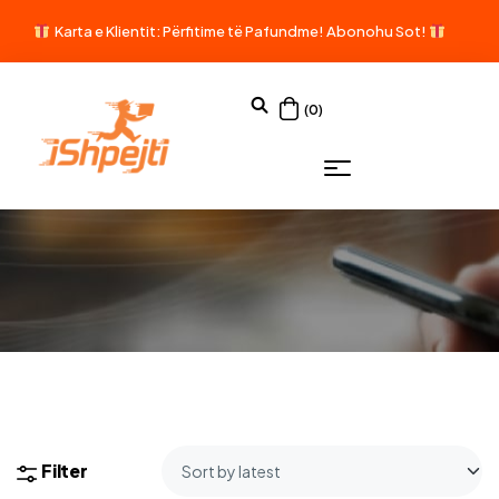
Karta e Klientit: Përfitime të Pafundme!
Abonohu Sot!
(0)
Filter