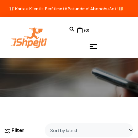
Karta e Klientit: Përfitime të Pafundme!
Abonohu Sot!
(0)
Filter