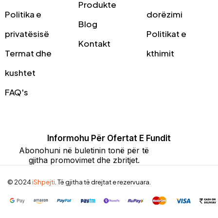
Produkte
Politika e
dorëzimi
Blog
privatësisë
Politikat e
Kontakt
Termat dhe
kthimit
kushtet
FAQ's
Informohu Për Ofertat E Fundit
Abonohuni në buletinin tonë për të
gjitha promovimet dhe zbritjet.
© 2024
iShpejti
. Të gjitha të drejtat e rezervuara.