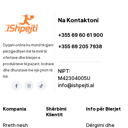
Na Kontaktoni
+355 69 60 61 900
Dyqani online ku mund të gjeni
+355 69 205 7938
përzgjedhjen më të mirë të
ofertave dhe blerjen e
produkteve të pazarit, lodrave
dhe dhuratave me një çmim të
NIPT:
lirë .
M42304005U
info@ishpejti.al
Kompania
Shërbimi
Info për Blerjet
Klientit
Rreth nesh
Dërgimi dhe