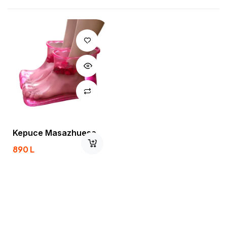
Kepuce Masazhuese
890
L