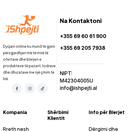
Na Kontaktoni
+355 69 60 61 900
Dyqani online ku mund të gjeni
+355 69 205 7938
përzgjedhjen më të mirë të
ofertave dhe blerjen e
produkteve të pazarit, lodrave
dhe dhuratave me një çmim të
NIPT:
lirë .
M42304005U
info@ishpejti.al
Kompania
Shërbimi
Info për Blerjet
Klientit
Rreth nesh
Dërgimi dhe