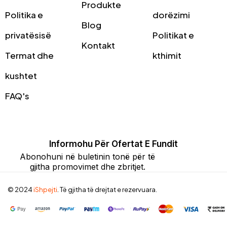
Produkte
Politika e
dorëzimi
Blog
privatësisë
Politikat e
Kontakt
Termat dhe
kthimit
kushtet
FAQ's
Informohu Për Ofertat E Fundit
Abonohuni në buletinin tonë për të
gjitha promovimet dhe zbritjet.
© 2024
iShpejti
. Të gjitha të drejtat e rezervuara.