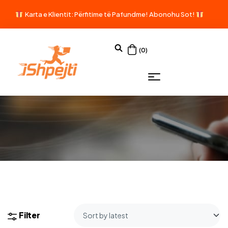
Karta e Klientit: Përfitime të Pafundme!
Abonohu Sot!
(0)
Filter