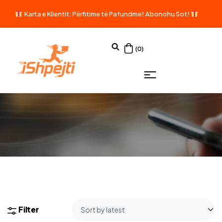
Karta e Klientit: Përfitime të Pafundme!
Abonohu Sot!
(0)
Filter