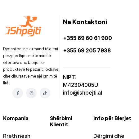
Na Kontaktoni
+355 69 60 61 900
Dyqani online ku mund të gjeni
+355 69 205 7938
përzgjedhjen më të mirë të
ofertave dhe blerjen e
produkteve të pazarit, lodrave
dhe dhuratave me një çmim të
NIPT:
lirë .
M42304005U
info@ishpejti.al
Kompania
Shërbimi
Info për Blerjet
Klientit
Rreth nesh
Dërgimi dhe