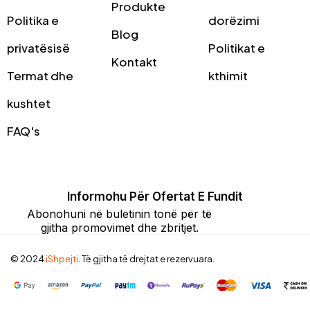
Produkte
Politika e
dorëzimi
Blog
privatësisë
Politikat e
Kontakt
Termat dhe
kthimit
kushtet
FAQ's
Informohu Për Ofertat E Fundit
Abonohuni në buletinin tonë për të
gjitha promovimet dhe zbritjet.
© 2024
iShpejti
. Të gjitha të drejtat e rezervuara.