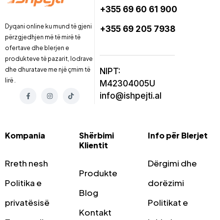
+355 69 60 61 900
Dyqani online ku mund të gjeni
+355 69 205 7938
përzgjedhjen më të mirë të
ofertave dhe blerjen e
produkteve të pazarit, lodrave
dhe dhuratave me një çmim të
NIPT:
lirë .
M42304005U
info@ishpejti.al
Kompania
Shërbimi
Info për Blerjet
Klientit
Rreth nesh
Dërgimi dhe
Produkte
Politika e
dorëzimi
Blog
privatësisë
Politikat e
Kontakt