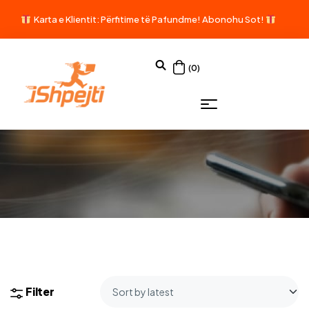
Karta e Klientit: Përfitime të Pafundme!
Abonohu Sot!
(0)
Filter