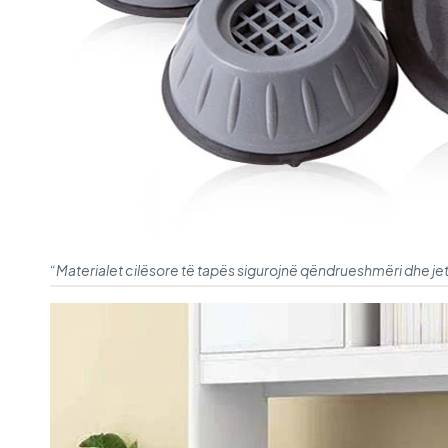
“Materialet cilësore të tapës sigurojnë qëndrueshmëri dhe jetë