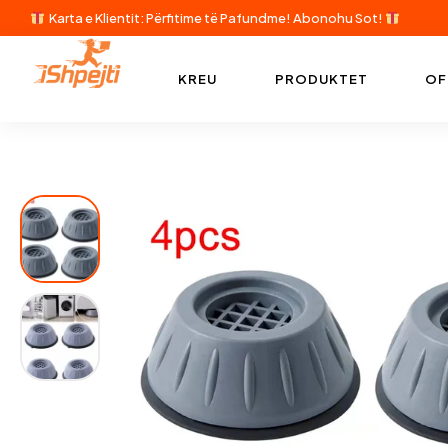
Karta e Klientit: Përfitime të Pafundme!
Abonohu Sot!
KREU
PRODUKTET
OF