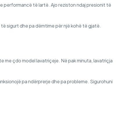
 performancë të lartë. Ajo reziston ndaj presionit të
n të sigurt dhe pa dëmtime për një kohë të gjatë.
te me çdo model lavatriçeje. Në pak minuta, lavatriçja
 funksionojë pa ndërprerje dhe pa probleme. Sigurohuni