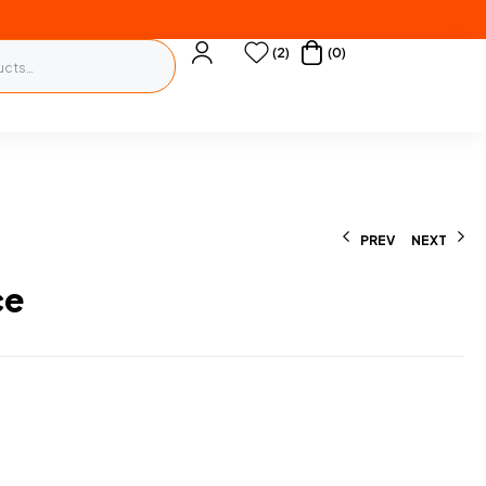
(2)
(0)
PREV
NEXT
ce
2000
L
2500
L
890
L