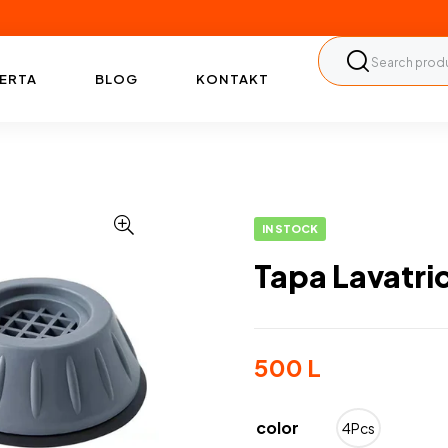
ERTA
BLOG
KONTAKT
IN STOCK
Tapa Lavatri
500
L
color
4Pcs