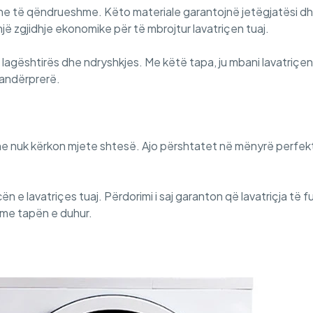
he të qëndrueshme. Këto materiale garantojnë jetëgjatësi dhe
një zgjidhje ekonomike për të mbrojtur lavatriçen tuaj.
ar lagështirës dhe ndryshkjes. Me këtë tapa, ju mbani lavatriçe
pandërprerë.
 dhe nuk kërkon mjete shtesë. Ajo përshtatet në mënyrë perfek
n e lavatriçes tuaj. Përdorimi i saj garanton që lavatriçja të
e me tapën e duhur.