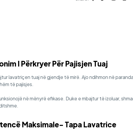
nim I Përkryer Për Pajisjen Tuaj
ur lavatriçen tuaj në gjendje të mirë. Ajo ndihmon në parandal
hëm të pajisjes.
ë funksionojë në mënyrë efikase. Duke e mbajtur të izoluar, s
rditshme.
stencë Maksimale- Tapa Lavatrice