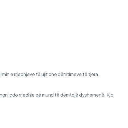
imin e rrjedhjeve të ujit dhe dëmtimeve të tjera.
hmangni çdo rrjedhje që mund të dëmtojë dyshemenë. Kjo