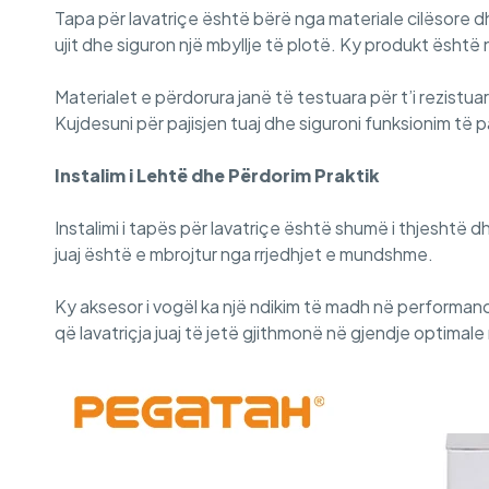
Tapa për lavatriçe është bërë nga materiale cilësore d
ujit dhe siguron një mbyllje të plotë. Ky produkt është 
Materialet e përdorura janë të testuara për t’i rezistu
Kujdesuni për pajisjen tuaj dhe siguroni funksionim të 
Instalim i Lehtë dhe Përdorim Praktik
Instalimi i tapës për lavatriçe është shumë i thjeshtë
juaj është e mbrojtur nga rrjedhjet e mundshme.
Ky aksesor i vogël ka një ndikim të madh në performancë
që lavatriçja juaj të jetë gjithmonë në gjendje optimal