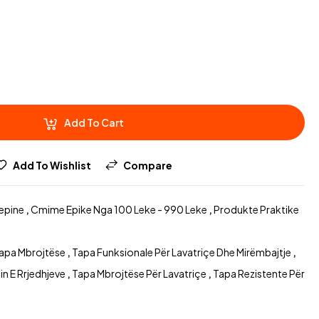
Add To Cart
Add To Wishlist
Compare
epine
,
Cmime Epike Nga 100 Leke - 990 Leke
,
Produkte Praktike
Tapa Mbrojtëse
,
Tapa Funksionale Për Lavatriçe Dhe Mirëmbajtje
,
in E Rrjedhjeve
,
Tapa Mbrojtëse Për Lavatriçe
,
Tapa Rezistente Për