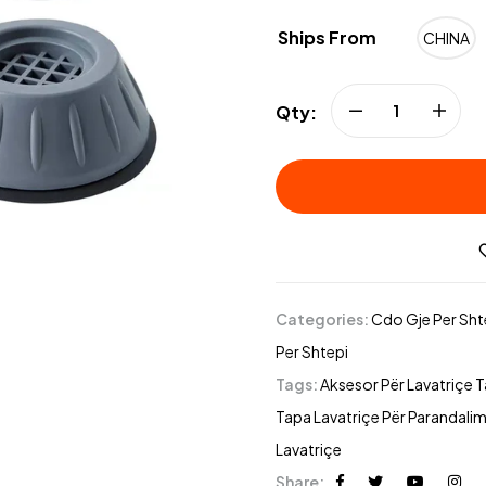
Ships From
CHINA
Qty:
Categories:
Cdo Gje Per Sht
Per Shtepi
Tags:
Aksesor Për Lavatriçe 
Tapa Lavatriçe Për Parandalim
Lavatriçe
Share: