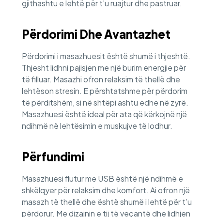
gjithashtu e lehtë për t’u ruajtur dhe pastruar.
Përdorimi Dhe Avantazhet
Përdorimi i masazhuesit është shumë i thjeshtë.
Thjesht lidhni pajisjen me një burim energjie për
të filluar. Masazhi ofron relaksim të thellë dhe
lehtëson stresin. E përshtatshme për përdorim
të përditshëm, si në shtëpi ashtu edhe në zyrë.
Masazhuesi është ideal për ata që kërkojnë një
ndihmë në lehtësimin e muskujve të lodhur.
Përfundimi
Masazhuesi flutur me USB është një ndihmë e
shkëlqyer për relaksim dhe komfort. Ai ofron një
masazh të thellë dhe është shumë i lehtë për t’u
përdorur. Me dizajnin e tij të veçantë dhe lidhjen