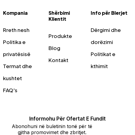
Kompania
Shërbimi
Info për Blerjet
Klientit
Rreth nesh
Dërgimi dhe
Produkte
Politika e
dorëzimi
Blog
privatësisë
Politikat e
Kontakt
Termat dhe
kthimit
kushtet
FAQ's
Informohu Për Ofertat E Fundit
Abonohuni në buletinin tonë për të
gjitha promovimet dhe zbritjet.