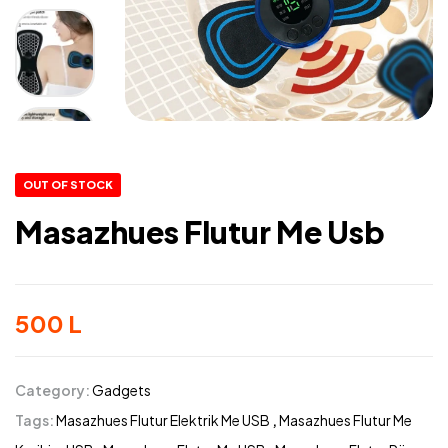
OUT OF STOCK
Masazhues Flutur Me Usb
500
L
Category:
Gadgets
Tags:
Masazhues Flutur Elektrik Me USB
,
Masazhues Flutur Me