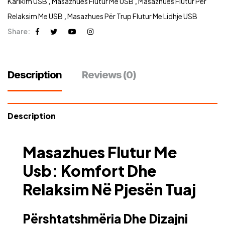
Karikim USB
,
Masazhues Flutur Me USB
,
Masazhues Flutur Për
Relaksim Me USB
,
Masazhues Për Trup Flutur Me Lidhje USB
Share:
Description
Reviews (0)
Description
Masazhues Flutur Me
Usb: Komfort Dhe
Relaksim Në Pjesën Tuaj
Përshtatshmëria Dhe Dizajni