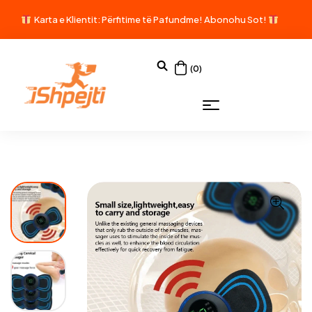
Karta e Klientit: Përfitime të Pafundme!
Abonohu Sot!
(0)