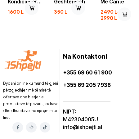
Kondicioneri
Geshtenjash
Me Cante
A-50
1600
L
350
L
2490
L
–
2990
L
Na Kontaktoni
+355 69 60 61 900
Dyqani online ku mund të gjeni
+355 69 205 7938
përzgjedhjen më të mirë të
ofertave dhe blerjen e
produkteve të pazarit, lodrave
dhe dhuratave me një çmim të
NIPT:
lirë .
M42304005U
info@ishpejti.al