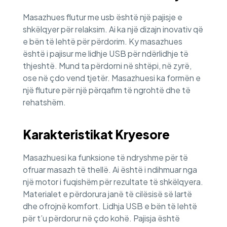
Masazhues flutur me usb është një pajisje e
shkëlqyer për relaksim. Ai ka një dizajn inovativ që
e bën të lehtë për përdorim. Ky masazhues
është i pajisur me lidhje USB për ndërlidhje të
thjeshtë. Mund ta përdorni në shtëpi, në zyrë,
ose në çdo vend tjetër. Masazhuesi ka formën e
një fluture për një përqafim të ngrohtë dhe të
rehatshëm.
Karakteristikat Kryesore
Masazhuesi ka funksione të ndryshme për të
ofruar masazh të thellë. Ai është i ndihmuar nga
një motor i fuqishëm për rezultate të shkëlqyera.
Materialet e përdorura janë të cilësisë së lartë
dhe ofrojnë komfort. Lidhja USB e bën të lehtë
për t’u përdorur në çdo kohë. Pajisja është