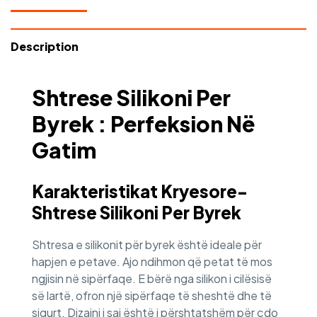
Description
Shtrese Silikoni Per
Byrek : Perfeksion Në
Gatim
Karakteristikat Kryesore-
Shtrese Silikoni Per Byrek
Shtresa e silikonit për byrek është ideale për
hapjen e petave. Ajo ndihmon që petat të mos
ngjisin në sipërfaqe. E bërë nga silikon i cilësisë
së lartë, ofron një sipërfaqe të sheshtë dhe të
sigurt. Dizajni i saj është i përshtatshëm për çdo