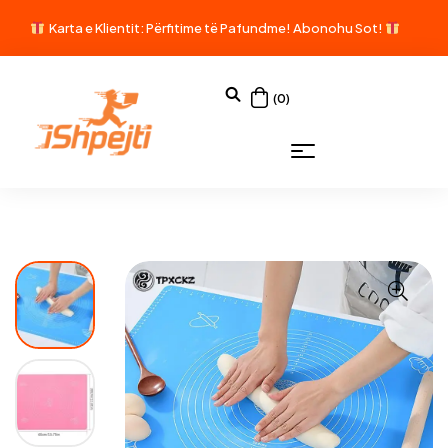
Karta e Klientit: Përfitime të Pafundme!
Abonohu Sot!
(0)