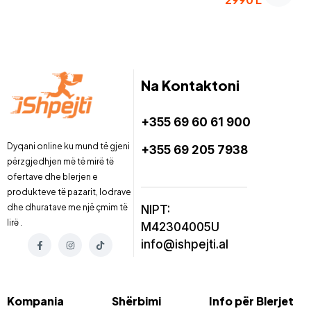
Na Kontaktoni
+355 69 60 61 900
Dyqani online ku mund të gjeni
+355 69 205 7938
përzgjedhjen më të mirë të
ofertave dhe blerjen e
produkteve të pazarit, lodrave
dhe dhuratave me një çmim të
NIPT:
lirë .
M42304005U
info@ishpejti.al
Kompania
Shërbimi
Info për Blerjet