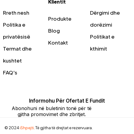
Klientit
Rreth nesh
Dërgimi dhe
Produkte
Politika e
dorëzimi
Blog
privatësisë
Politikat e
Kontakt
Termat dhe
kthimit
kushtet
FAQ's
Informohu Për Ofertat E Fundit
Abonohuni në buletinin tonë për të
gjitha promovimet dhe zbritjet.
© 2024
iShpejti
. Të gjitha të drejtat e rezervuara.