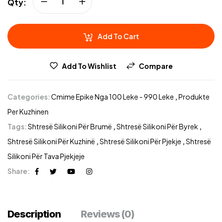
Qty:
Add To Cart
Add To Wishlist
Compare
Categories:
Cmime Epike Nga 100 Leke - 990 Leke
,
Produkte
Per Kuzhinen
Tags:
Shtresë Silikoni Për Brumë
,
Shtresë Silikoni Për Byrek
,
Shtresë Silikoni Për Kuzhinë
,
Shtresë Silikoni Për Pjekje
,
Shtresë
Silikoni Për Tava Pjekjeje
Share:
Description
Reviews (0)