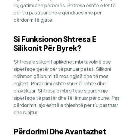
lloj gatimi dhe përbërës. Shtresa është e lehtë
për t’u pastruar dhe e qëndrueshme për
përdorim të gjatë.
Si Funksionon Shtresa E
Silikonit Për Byrek?
Shtresa e silikonit aplikohet mbi tavolinë ose
sipërfaqe tjetër për të punuar petat. Silikoni
ndihmon që brumi të mos ngjisë dhe të mos
ngjitet. Përdorimi është shumë i lehtë dhe i
praktikuar. Shtresa e mbrojtëse siguron një
sipërfaqe të pastër dhe të lëmuar për punë. Pas
përdorimit, ajo është e thjeshtë për t’u pastruar
dhe ruajtur.
Përdorimi Dhe Avantazhet