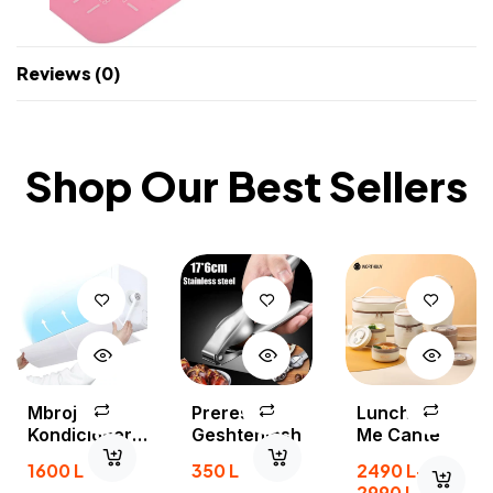
Reviews (0)
Shop Our Best Sellers
Mbrojtese
Prerese
Lunch Box
Kondicioneri
Geshtenjash
Me Cante
A-50
1600
L
350
L
2490
L
–
2990
L